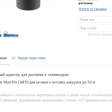
регионы:
Услуга установки
Заполняя форму
ание
Характеристики
ый адаптер для дисплеев и телевизоров
.
е Wize Pro CA870 для штанги к потолку, нагрузка до 50 кг.
рмация о технических характеристиках и ценах носит исключител
й офертой, определяемой положениями Статьи 437 Гражданского код