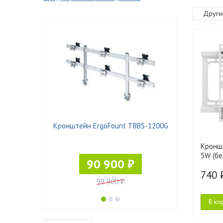
Други
 Pad-21
Кронштейн ErgoFount TBBS-1200G
Кронш
5W (бе
90 900 ₽
740 
99 900 ₽
В ко