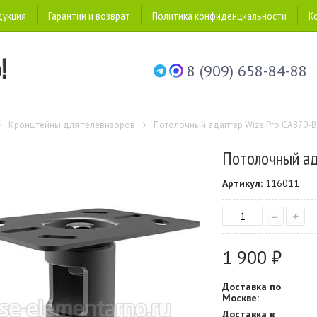
дукция
Гарантии и возврат
Политика конфиденциальности
К
8 (909) 658-84-88
Кронштейны для телевизоров
Потолочный адаптер Wize Pro CA870-B
Потолочный ад
Артикул:
116011
–
+
1 900 ₽
Доставка по
Москве:
Доставка в