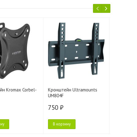
н Kromax Corbel-
Кронштейн Ultramounts
Кронштейн
UM804F
750 ₽
750 ₽
ину
В корзину
В корзину