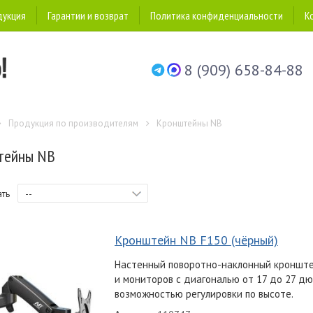
дукция
Гарантии и возврат
Политика конфиденциальности
К
8 (909) 658-84-88
Продукция по производителям
Кронштейны NB
тейны NB
--
ать
Кронштейн NB F150 (чёрный)
Настенный поворотно-наклонный кронште
и мониторов с диагональю от 17 до 27 дю
возможностью регулировки по высоте.