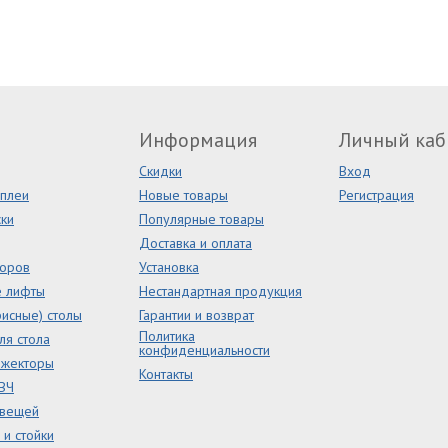
Информация
Личный каб
Скидки
Вход
сплеи
Новые товары
Регистрация
ки
Популярные товары
Доставка и оплата
торов
Установка
е лифты
Нестандартная продукция
исные) столы
Гарантии и возврат
Политика
ля стола
конфиденциальности
ожекторы
Контакты
ВЧ
 вещей
и стойки