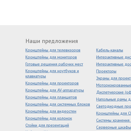
Наши предложения
Кронштейны для телевизоров
Кабель-каналы
Кронштейны для мониторов
Интерактивные ди
Готовые решения рабочих мест
Интерактивные дос
Кронштейны для ноутбуков и
Проекторы
клавиатуры
Экраны для проек
Кронштейны для проекторов
Моторизированны
Кронштейны для AV-аппаратуры
Диспетчерские (оф
Кронштейны для планшетов
Напольные рамы д
Кронштейны для системных блоков
Светодиодные пр
Кронштейны для видеостен
Кронштейны для С
Кронштейны для колонок
Системы хранения
Стойки для презентаций
Серверные шкафы 