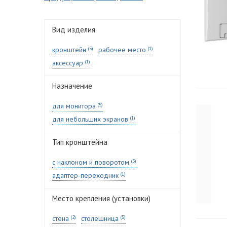
Вид изделия
кронштейн
(5)
рабочее место
(1)
аксессуар
(1)
Назначение
для монитора
(5)
для небольших экранов
(1)
Тип кронштейна
с наклоном и поворотом
(5)
адаптер-переходник
(1)
Место крепления (установки)
стена
(2)
столешница
(5)