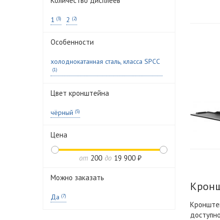
Количество дисплеев
1
(3)
2
(2)
Особенности
холоднокатанная сталь, класса SPCC
(1)
Цвет кронштейна
чёрный
(5)
Цена
от
200
до
19 900 ₽
Можно заказать
Крон
Да
(7)
Кронштей
доступно