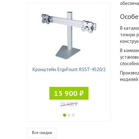
обеспеча
Особе
В катало
точную р
конструк
В компле
установк
способно
 Pad-21
Кронштейн ErgoFount RSST-4520/2
Производ
моделей 
15 900 ₽
19 900 ₽
Все скидки