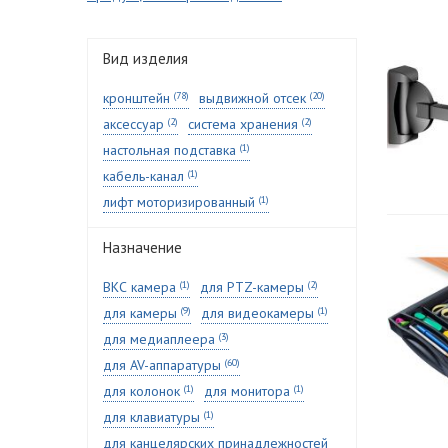
Вид изделия
кронштейн
(78)
выдвижной отсек
(20)
аксессуар
(2)
система хранения
(2)
настольная подставка
(1)
кабель-канал
(1)
лифт моторизированный
(1)
Назначение
ВКС камера
(1)
для PTZ-камеры
(2)
для камеры
(9)
для видеокамеры
(1)
для медиаплеера
(3)
для AV-аппаратуры
(60)
для колонок
(1)
для монитора
(1)
для клавиатуры
(1)
для канцелярских принадлежностей