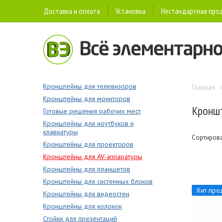
Доставка и оплата
Установка
Нестандартная про
Кронштейны для телевизоров
Главная
Кронштейны для мониторов
Кроншт
Готовые решения рабочих мест
Кронштейны для ноутбуков и
клавиатуры
Сортиров
Кронштейны для проекторов
Кронштейны для AV-аппаратуры
Кронштейны для планшетов
Кронштейны для системных блоков
Хит про
Кронштейны для видеостен
Кронштейны для колонок
Стойки для презентаций