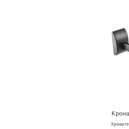
Кронш
Кронштей