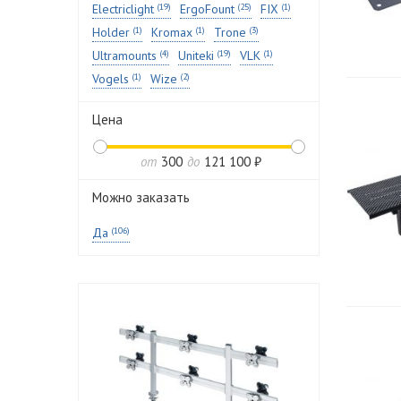
Electriclight
(19)
ErgoFount
(25)
FIX
(1)
Holder
(1)
Kromax
(1)
Trone
(3)
Ultramounts
(4)
Uniteki
(19)
VLK
(1)
Vogels
(1)
Wize
(2)
Цена
от
300
до
121 100 ₽
Можно заказать
Да
(106)