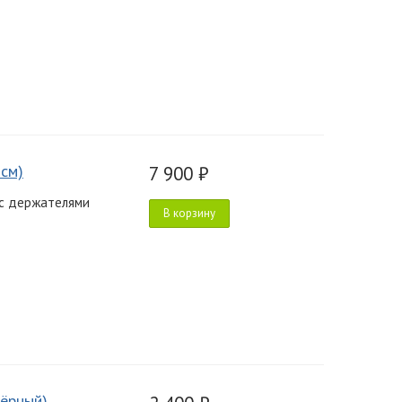
 см)
7 900 ₽
 с держателями
В корзину
чёрный)