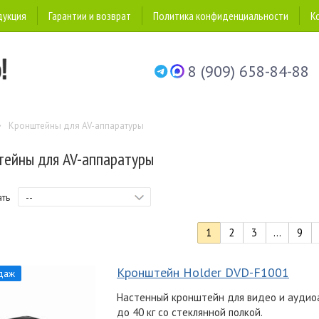
дукция
Гарантии и возврат
Политика конфиденциальности
К
8 (909) 658-84-88
Кронштейны для AV-аппаратуры
ейны для AV-аппаратуры
--
ать
1
2
3
...
9
Кронштейн Holder DVD-F1001
даж
Настенный кронштейн для видео и аудио
до 40 кг со стеклянной полкой.