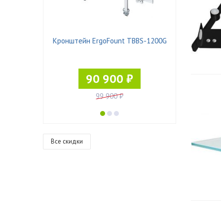
 Pad-21
Кронштейн ErgoFount TBBS-1200G
90 900 ₽
99 900 ₽
Все скидки