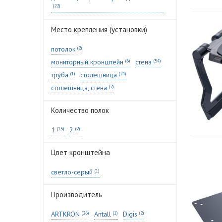
(22)
Место крепления (установки)
потолок
(2)
мониторный кронштейн
(6)
стена
(54)
труба
(1)
столешница
(24)
столешница, стена
(2)
Количество полок
1
(15)
2
(2)
Цвет кронштейна
светло-серый
(1)
Производитель
ARTKRON
(26)
Antall
(1)
Digis
(2)