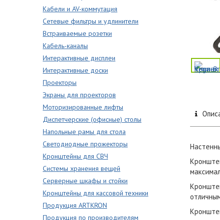
Кабели и AV-коммутация
Сетевые фильтры и удлинители
Встраиваемые розетки
Кабель-каналы
Интерактивные дисплеи
Интерактивные доски
Проекторы
Экраны для проекторов
Моторизированные лифты
Опис
Диспетчерские (офисные) столы
Напольные рамы для стола
Светодиодные прожекторы
Настенны
Кронштейны для СВЧ
Кронштей
Системы хранения вещей
максимал
Серверные шкафы и стойки
Кронштей
Кронштейны для кассовой техники
отличным
Продукция ARTKRON
Кронштей
Продукция по производителям