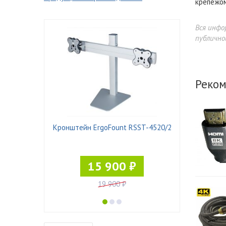
крепежом
Вся инфо
публично
Реком
 Pad-21
Кронштейн ErgoFount RSST-4520/2
15 900 ₽
19 900 ₽