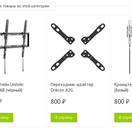
е товары из этой категории
ейн Uniteki
Переходник-адаптер
Кронште
6B (чёрный)
Onkron A2G
(белый)
₽
800 ₽
800 ₽
рзину
В корзину
В корз