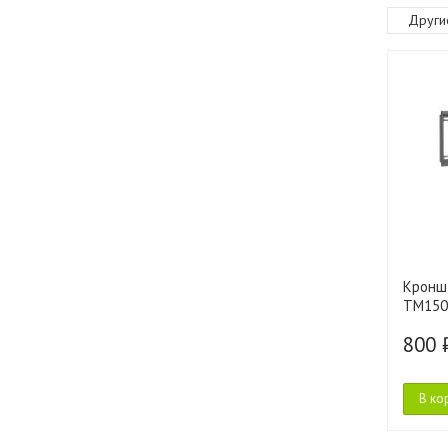
Други
Кроншт
TM150
800 
В ко