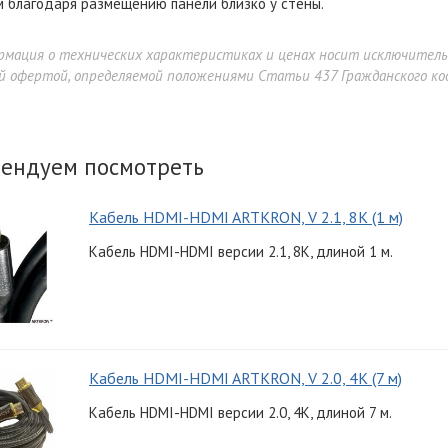
 благодаря размещению панели близко у стены.
рмация о технических характеристиках и ценах носит исключител
й офертой, определяемой положениями Статьи 437 Гражданского код
ендуем посмотреть
Кабель HDMI-HDMI ARTKRON, V 2.1, 8K (1 м)
Кабель HDMI-HDMI версии 2.1, 8K, длиной 1 м.
Кабель HDMI-HDMI ARTKRON, V 2.0, 4K (7 м)
Кабель HDMI-HDMI версии 2.0, 4K, длиной 7 м.