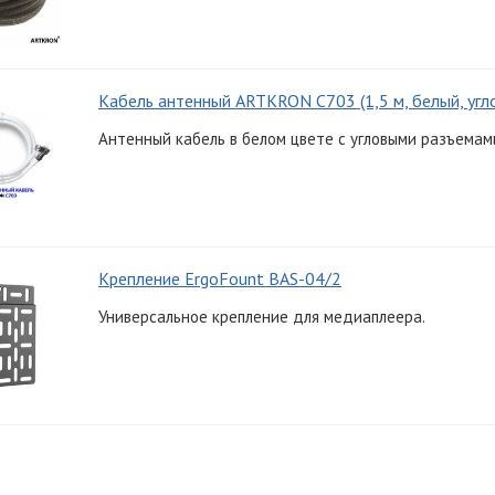
Кабель антенный ARTKRON C703 (1,5 м, белый, угл
Антенный кабель в белом цвете с угловыми разъемами
Крепление ErgoFount BAS-04/2
Универсальное крепление для медиаплеера.