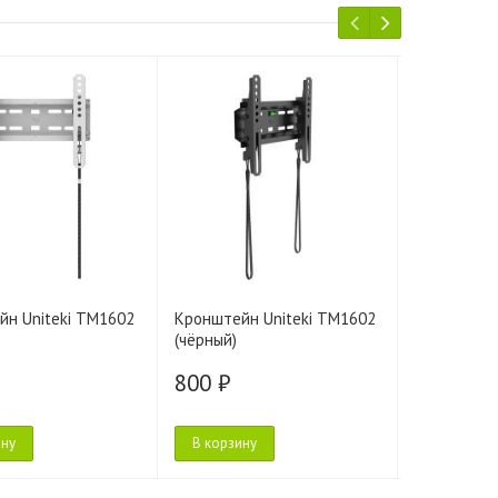
йн Uniteki TM1602
Кронштейн Uniteki TM1602
Кронштейн 
(чёрный)
116
800 ₽
800 ₽
ину
В корзину
В корзину