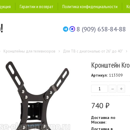
дукция
Гарантии и возврат
Политика конфиденциальности
К
8 (909) 658-84-88
Кронштейны для телевизоров
Для ТВ с диагональю от 26" до 40"
Кронштейн Kro
Артикул:
113309
–
+
740 ₽
Доставка по
Москве:
Доставка в