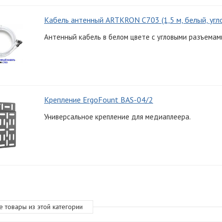
Кабель антенный ARTKRON C703 (1,5 м, белый, угл
Антенный кабель в белом цвете с угловыми разъемами
Крепление ErgoFount BAS-04/2
Универсальное крепление для медиаплеера.
е товары из этой категории