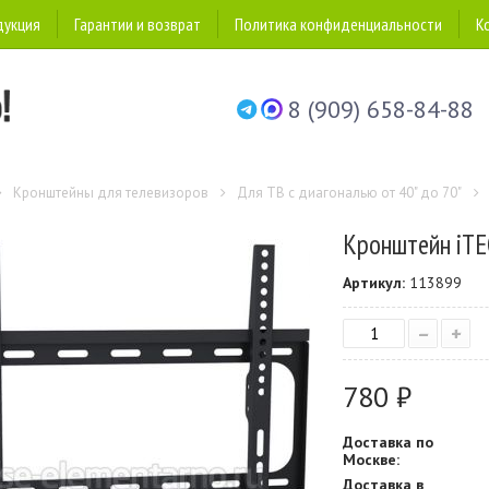
дукция
Гарантии и возврат
Политика конфиденциальности
К
8 (909) 658-84-88
Кронштейны для телевизоров
Для ТВ с диагональю от 40" до 70"
Кронштейн iT
Артикул:
113899
–
+
780 ₽
Доставка по
Москве:
Доставка в