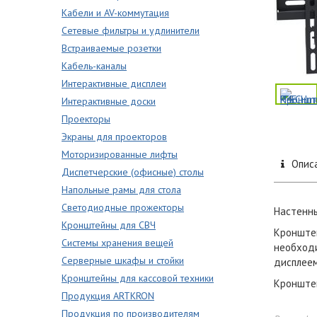
Кабели и AV-коммутация
Сетевые фильтры и удлинители
Встраиваемые розетки
Кабель-каналы
Интерактивные дисплеи
Интерактивные доски
Проекторы
Экраны для проекторов
Моторизированные лифты
Опис
Диспетчерские (офисные) столы
Напольные рамы для стола
Светодиодные прожекторы
Настенны
Кронштейны для СВЧ
Кронштей
Системы хранения вещей
необходи
Серверные шкафы и стойки
дисплеем
Кронштейны для кассовой техники
Кронштей
Продукция ARTKRON
Продукция по производителям