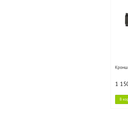
Кронш
1 15
В ко