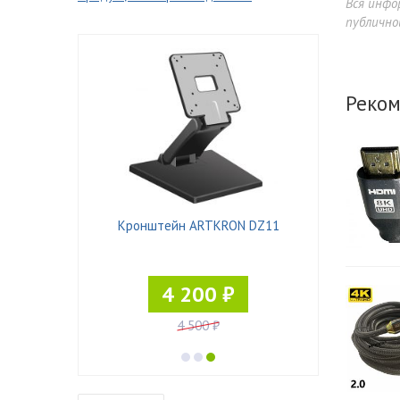
Вся инфо
публично
Реком
T-4520/2
Кронштейн ARTKRON DZ11
Кронштейн E
4 200 ₽
9
4 500 ₽