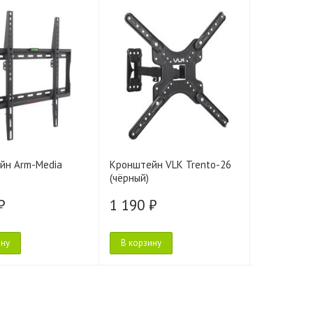
йн Arm-Media
Кронштейн VLK Trento-26
Кронштейн
(чёрный)
Plasma-2
₽
1 190 ₽
1 200 ₽
ину
В корзину
В корзину