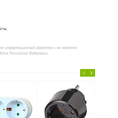
оты;
ьно информационный характер и не является
екса Российской Федерации.