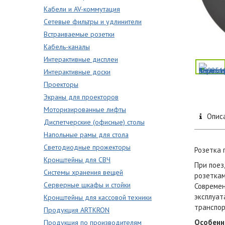
Кабели и AV-коммутация
Сетевые фильтры и удлинители
Встраиваемые розетки
Кабель-каналы
Интерактивные дисплеи
Интерактивные доски
Проекторы
Экраны для проекторов
Моторизированные лифты
Опис
Диспетчерские (офисные) столы
Напольные рамы для стола
Светодиодные прожекторы
Розетка 
Кронштейны для СВЧ
При поез
Системы хранения вещей
розеткам
Серверные шкафы и стойки
Современ
эксплуат
Кронштейны для кассовой техники
транспор
Продукция ARTKRON
Особенн
Продукция по производителям