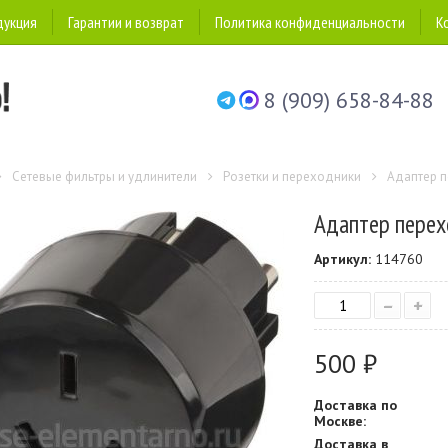
дукция
Гарантии и возврат
Политика конфиденциальности
К
8 (909) 658-84-88
Сетевые фильтры и удлинители
Розетки и переходники
Адаптер п
Адаптер перех
Артикул:
114760
–
+
500 ₽
Доставка по
Москве:
Доставка в