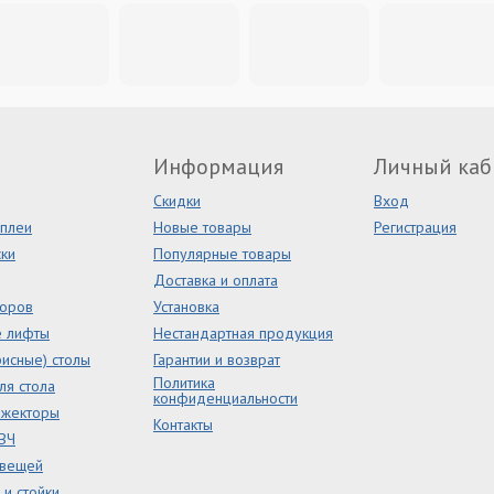
Информация
Личный каб
Скидки
Вход
сплеи
Новые товары
Регистрация
ки
Популярные товары
Доставка и оплата
торов
Установка
е лифты
Нестандартная продукция
исные) столы
Гарантии и возврат
Политика
ля стола
конфиденциальности
ожекторы
Контакты
ВЧ
 вещей
и стойки