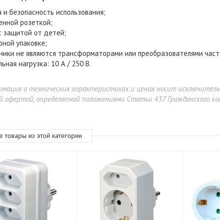
 и безопасность использования;
енной розеткой;
с защитой от детей;
рной упаковке
;
ики не являются трансформаторами или преобразователями част
ьная нагрузка: 10 А / 250 В
.
рмация о технических характеристиках и ценах носит исключител
й офертой, определяемой положениями Статьи 437 Гражданского код
е товары из этой категории