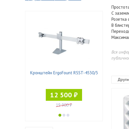
Простота
С заземл
Розетка 
В блисте
Переходн
Максимал
Вся инфо
публично
N DZ11
Кронштейн ErgoFount RSST-4530/3
Други
12 500 ₽
19 900 ₽