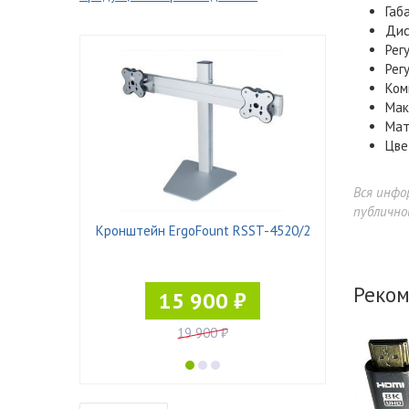
Габ
Дис
Рег
Регу
Ком
Мак
Мат
Цве
Вся инфо
публично
 Pad-21
Кронштейн ErgoFount RSST-4520/2
Реком
15 900 ₽
19 900 ₽