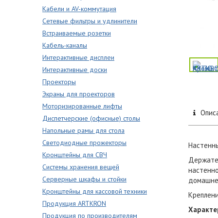
Кабели и AV-коммутация
Сетевые фильтры и удлинители
Встраиваемые розетки
Кабель-каналы
Интерактивные дисплеи
Интерактивные доски
Проекторы
Экраны для проекторов
Моторизированные лифты
Опис
Диспетчерские (офисные) столы
Напольные рамы для стола
Светодиодные прожекторы
Настенны
Кронштейны для СВЧ
Держател
Системы хранения вещей
настенно
Серверные шкафы и стойки
домашней
Кронштейны для кассовой техники
Креплени
Продукция ARTKRON
Характе
Продукция по производителям