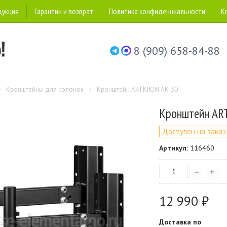
дукция
Гарантии и возврат
Политика конфиденциальности
К
8 (909) 658-84-88
Кронштейны для колонок
Кронштейн ARTKRON AK-30
Кронштейн AR
Доступен на заказ
Артикул:
116460
–
+
12 990 ₽
Доставка по