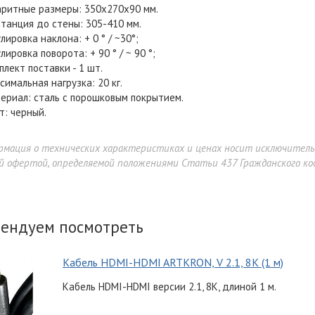
аритные размеры: 350x270x90 мм.
танция до стены: 305-410 мм.
улировка наклона: + 0 ° / ~30°;
лировка поворота: + 90 ° / ~ 90 °;
плект поставки - 1 шт.
симальная нагрузка: 20 кг.
ериал: сталь с порошковым покрытием.
т: черный.
рмация о технических характеристиках и ценах носит исключител
й офертой, определяемой положениями Статьи 437 Гражданского код
ендуем посмотреть
Кабель HDMI-HDMI ARTKRON, V 2.1, 8K (1 м)
Кабель HDMI-HDMI версии 2.1, 8K, длиной 1 м.