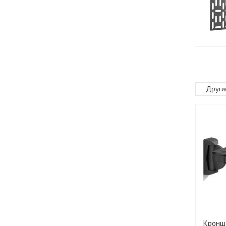
Други
Кроншт