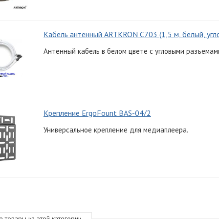
Кабель антенный ARTKRON C703 (1,5 м, белый, угл
Антенный кабель в белом цвете с угловыми разъемами
Крепление ErgoFount BAS-04/2
Универсальное крепление для медиаплеера.
е товары из этой категории