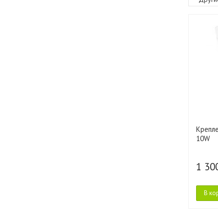
Крепле
10W
1 30
В ко