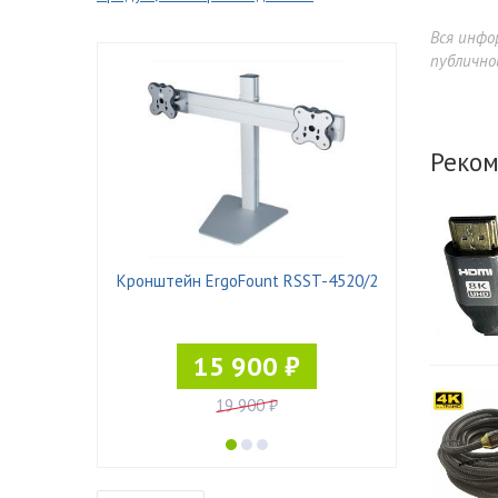
Вся инфо
публично
Реком
N DZ11
Кронштейн ErgoFount RSST-4520/2
15 900 ₽
19 900 ₽