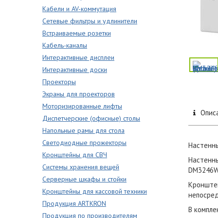
Кабели и AV-коммутация
Сетевые фильтры и удлинители
Встраиваемые розетки
Кабель-каналы
Интерактивные дисплеи
Интерактивные доски
Проекторы
Экраны для проекторов
Моторизированные лифты
Опис
Диспетчерские (офисные) столы
Напольные рамы для стола
Светодиодные прожекторы
Настенны
Кронштейны для СВЧ
Настенны
Системы хранения вещей
DM3246W 
Серверные шкафы и стойки
Кронштей
Кронштейны для кассовой техники
непосред
Продукция ARTKRON
В компле
Продукция по производителям