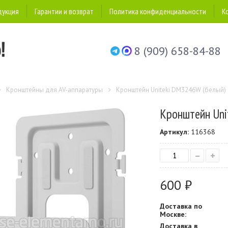
дукция
Гарантии и возврат
Политика конфиденциальности
К
8 (909) 658-84-88
Кронштейны для AV-аппаратуры
Кронштейн Uniteki DM3246W (белый)
Кронштейн Uni
Артикул:
116368
–
+
600 ₽
Доставка по
Москве:
Доставка в