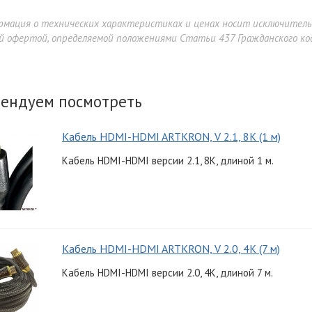
рмация о технических характеристиках и ценах носит исключител
й офертой, определяемой положениями Статьи 437 Гражданского код
ендуем посмотреть
Кабель HDMI-HDMI ARTKRON, V 2.1, 8K (1 м)
Кабель HDMI-HDMI версии 2.1, 8K, длиной 1 м.
Кабель HDMI-HDMI ARTKRON, V 2.0, 4K (7 м)
Кабель HDMI-HDMI версии 2.0, 4K, длиной 7 м.