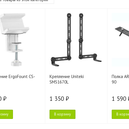
ние ErgoFount CS-
Крепление Uniteki
Полка A
SMS1670L
90
0 ₽
1 350 ₽
1 590 
рзину
В корзину
В корз