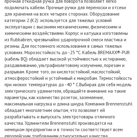
прочная откидная ручка для поворота позволяет легко
подключать кабели.
Прочные ручки для переноски и отсеки
для хранения на всех четырех сторонах.
Оборудование
категории 2 (K2): используется для тяжелых условий
эксплуатации с высокими механическими, физическими и
химическими воздействиями.
Корпус и катушка изготовлены
из Rubbabren, чрезвычайно ударопрочной смеси пластика и
резины. Для постоянного использования в самых тяжелых
условиях.
Морозостойкость до -25 °C.
Кабель BREMAXX®-PUR
(кабель BQ) обладает высокой устойчивостью к истиранию,
раздавливанию, ультрафиолетовому излучению, порезам и
разрывам. Кроме того, он кислотостойкий, маслостойкий,
атмосферостойкий и устойчивый к микробам. Термостойкость
при низких температурах до -40 ° C.
Выбирая для себя модель
электрического удлинителя, обращайте внимание на такие
параметры, как количество розеток, заземление,
максимальная нагрузка и длина шнура.
Компания Brennenstuhl
обладает многолетним опытом, что позволяет ей
разрабатывать и выпускать электротовары отличного
качества. Удлинители Brennenstuhl производятся на
немецком предприятии и в точности соответствуют всем
европейским требованиям относительно качества,