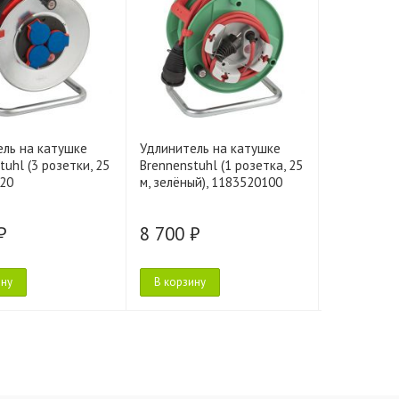
ель на катушке
Удлинитель на катушке
Удлинител
tuhl (3 розетки, 25
Brennenstuhl (1 розетка, 25
Brennenstuh
520
м, зелёный), 1183520100
м), 1317430
₽
8 700 ₽
8 850 ₽
ину
В корзину
В корзину