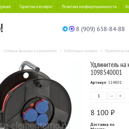
дукция
Гарантии и возврат
Политика конфиденциальности
К
8 (909) 658-84-88
Сетевые фильтры и удлинители
Кабельные катушки
Удлинитель на 
Удлинитель на к
1098540001
Артикул:
114801
–
+
8 100 ₽
Доставка по