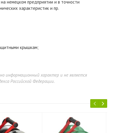
 на немецком предприятии и в точности
нических характеристик и пр.
защитными крышкам;
ьно информационный характер и не является
екса Российской Федерации.