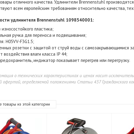
овары отличного качества. Удлинители Brennenstuhl производятся
твуют всем европейским требованиям относительно качества, тех
ости удлинителя Brennenstuhl 1098540001
:
з износостойкого пластика;
льная ручка для переноса и подвешивания;
ля: H05VV-F3G1.5;
енных розетки с защитой от струй воды с самозакрывающимися 
т воздействия влаги класса IP 44;
предохранитель, индикатор показывает перегрев или перегрузку.
ErgoFount TBBS-1200G
рмация о технических характеристиках и ценах носит исключител
й офертой, определяемой положениями Статьи 437 Гражданского код
90 900 ₽
е товары из этой категории
99 900 ₽