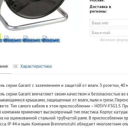
Москве:
Доставка в
регионы:
Заполняя форму
ание
Характеристики
ль серии Garant с заземлением и защитой от влаги. 3 розетки, 40 
ль серии Garant впечатляет своим качеством и безопасностью во в
ывающимися крышками, защищенные от влаги, пыли и грязи. Перено
вете. Тип самого кабеля в этом приспособлении –
H05VV-F3G1.5
. П
 компании применяют высокопрочный тип пластика. Корпус катушки
а на оцинкованной стальной трубчатой раме. В приспособлении 
асса IP 44 и пыли. Компания Brennenstuhl обладает многолетним оп