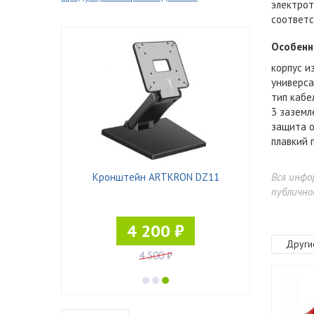
электрот
соответс
Особенн
корпус и
универса
тип кабе
3 заземл
защита о
плавкий 
ST-4530/3
Кронштейн ARTKRON DZ11
Кронштейн 
Вся инфо
публично
4 200 ₽
Други
4 500 ₽