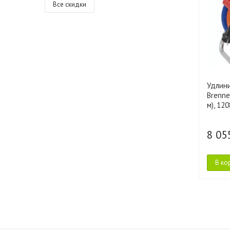
Все скидки
Удлин
Brenne
м), 12
8 05
В ко