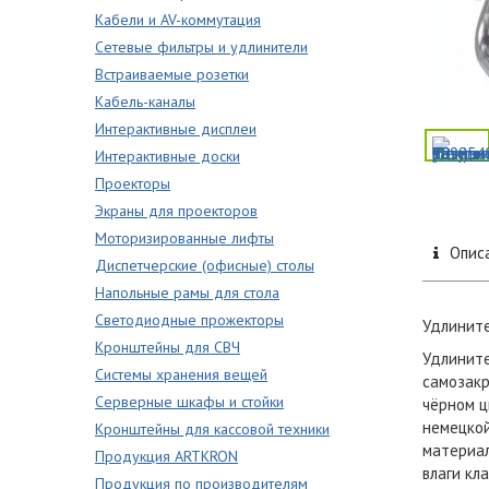
Кабели и AV-коммутация
Сетевые фильтры и удлинители
Встраиваемые розетки
Кабель-каналы
Интерактивные дисплеи
Интерактивные доски
Проекторы
Экраны для проекторов
Моторизированные лифты
Опис
Диспетчерские (офисные) столы
Напольные рамы для стола
Светодиодные прожекторы
Удлините
Кронштейны для СВЧ
Удлините
Системы хранения вещей
самозакр
Серверные шкафы и стойки
чёрном ц
немецкой
Кронштейны для кассовой техники
материал
Продукция ARTKRON
влаги кл
Продукция по производителям