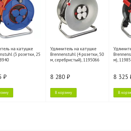
итель на катушке
Удлинитель на катушке
Удлинит
nstuhl (3 розетки, 25
Brennenstuhl (4 розетки, 50
Brennens
08940
м, серебристый), 1195066
м), 1198
5 ₽
8 280 ₽
8 325 
рзину
В корзину
В корз