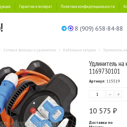
дукция
Гарантии и возврат
Политика конфиденциальности
К
8 (909) 658-84-88
Сетевые фильтры и удлинители
Кабельные катушки
Удлинитель на
Удлинитель на к
1169730101
Артикул:
115519
–
+
10 575 ₽
Доставка по