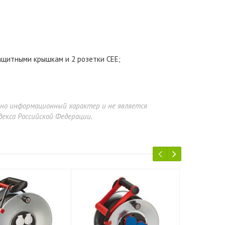
ащитными крышкам и 2 розетки CEE;
ьно информационный характер и не является
екса Российской Федерации.