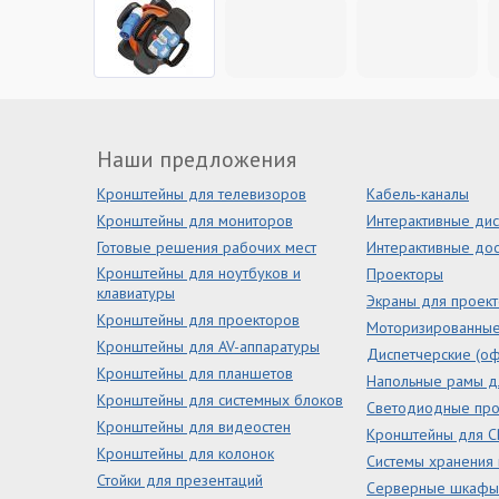
Наши предложения
Кронштейны для телевизоров
Кабель-каналы
Кронштейны для мониторов
Интерактивные ди
Готовые решения рабочих мест
Интерактивные дос
Кронштейны для ноутбуков и
Проекторы
клавиатуры
Экраны для проек
Кронштейны для проекторов
Моторизированны
Кронштейны для AV-аппаратуры
Диспетчерские (оф
Кронштейны для планшетов
Напольные рамы д
Кронштейны для системных блоков
Светодиодные пр
Кронштейны для видеостен
Кронштейны для С
Кронштейны для колонок
Системы хранения
Стойки для презентаций
Серверные шкафы 