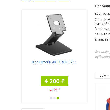
Особенн
корпус и
универса
тип кабе
3 заземл
защита о
плавкий 
Вся инфо
публично
ST-4530/3
Кронштейн ARTKRON DZ11
Кронштейн 
Други
4 200 ₽
9
4 500 ₽