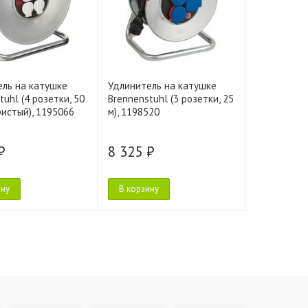
ель на катушке
Удлинитель на катушке
Удлинител
tuhl (4 розетки, 50
Brennenstuhl (3 розетки, 25
Brennenstuh
ристый), 1195066
м), 1198520
м, зелёный
₽
8 325 ₽
8 700 ₽
ину
В корзину
В корзину