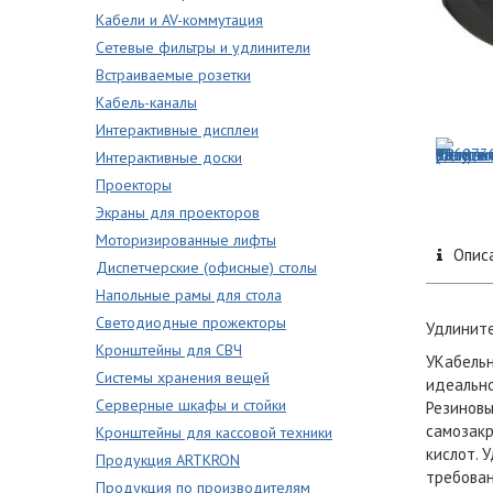
Кабели и AV-коммутация
Сетевые фильтры и удлинители
Встраиваемые розетки
Кабель-каналы
Интерактивные дисплеи
Интерактивные доски
Проекторы
Экраны для проекторов
Моторизированные лифты
Опис
Диспетчерские (офисные) столы
Напольные рамы для стола
Светодиодные прожекторы
Удлините
Кронштейны для СВЧ
У
Кабельн
Системы хранения вещей
идеально
Серверные шкафы и стойки
Резиновы
самозакр
Кронштейны для кассовой техники
кислот
. 
Продукция ARTKRON
требован
Продукция по производителям