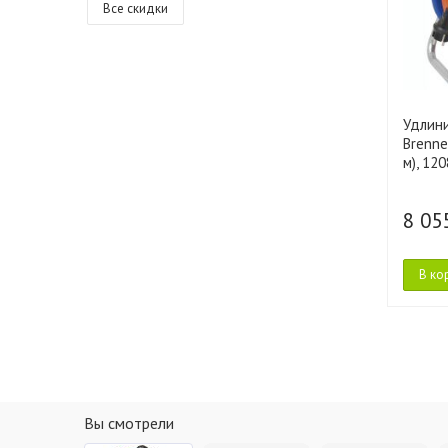
Все скидки
Удлин
Brenne
м), 12
8 05
В ко
Вы смотрели