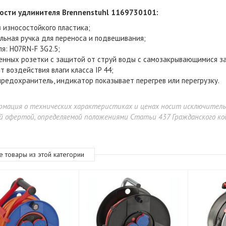
ости удлинителя Brennenstuhl 1169730101
:
з износостойкого пластика;
льная ручка для переноса и подвешивания;
ля:
H07RN-F 3G2.5
;
енных розетки с защитой от струй воды с самозакрывающимися з
т воздействия влаги класса IP 44;
предохранитель, индикатор показывает перегрев или перегрузку.
рмация о технических характеристиках и ценах носит исключител
й офертой, определяемой положениями Статьи 437 Гражданского код
ErgoFount TBBS-1200G
е товары из этой категории
0 900 ₽
99 900 ₽