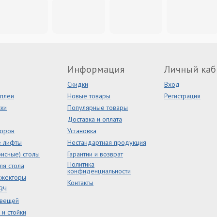
Информация
Личный каб
Скидки
Вход
сплеи
Новые товары
Регистрация
ки
Популярные товары
Доставка и оплата
торов
Установка
е лифты
Нестандартная продукция
исные) столы
Гарантии и возврат
Политика
ля стола
конфиденциальности
ожекторы
Контакты
ВЧ
 вещей
и стойки