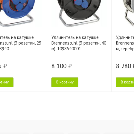
итель на катушке
Удлинитель на катушке
Удлинит
nstuhl (3 розетки, 25
Brennenstuhl (3 розетки, 40
Brennens
08940
м), 1098540001
м, сереб
5 ₽
8 100 ₽
8 280 
рзину
В корзину
В корз