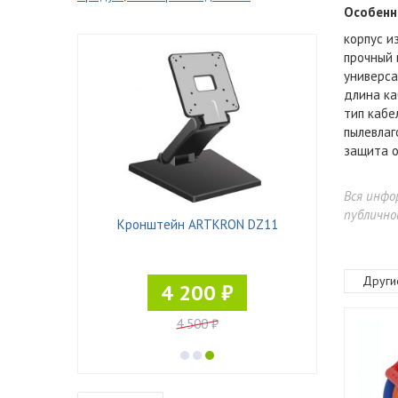
Особенн
корпус и
прочный 
универса
длина ка
тип кабе
пылевлаг
защита о
Вся инфо
публично
ST-4520/2
Кронштейн ARTKRON DZ11
Кронштейн 
Други
4 200 ₽
4 500 ₽