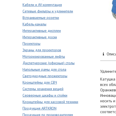
Кабели и AV-коммутация
Сетевые фильтры и удлинители
Встраиваемые розетки
Кабель-каналы
Интерактивные дисплеи
Интерактивные доски
Проекторы
Экраны для проекторов
Опис
Моторизированные лифты
Диспетчерские (офисные) столы
Напольные рамы для стола
Удлините
Светодиодные прожекторы
Катушка 
Кронштейны для СВЧ
всех обл
Системы хранения вещей
Оранжевы
Серверные шкафы и стойки
Инноваци
носить и
Кронштейны для кассовой техники
электрот
Продукция ARTKRON
соответс
Продукция по производителям