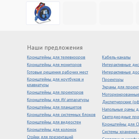
Наши предложения
Кронштейны для телевизоров
Кабель-каналы
Кронштейны для мониторов
Интерактивные ди
Готовые решения рабочих мест
Интерактивные дос
Кронштейны для ноутбуков и
Проекторы
клавиатуры
Экраны для проек
Кронштейны для проекторов
Моторизированны
Кронштейны для AV-аппаратуры
Диспетчерские (оф
Кронштейны для планшетов
Напольные рамы д
Кронштейны для системных блоков
Светодиодные пр
Кронштейны для видеостен
Кронштейны для С
Кронштейны для колонок
Системы хранения
Стойки для презентаций
Серверные шкафы 