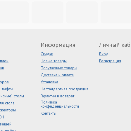
Информация
Личный каб
Скидки
Вход
сплеи
Новые товары
Регистрация
ки
Популярные товары
Доставка и оплата
торов
Установка
е лифты
Нестандартная продукция
исные) столы
Гарантии и возврат
Политика
ля стола
конфиденциальности
ожекторы
Контакты
ВЧ
 вещей
и стойки