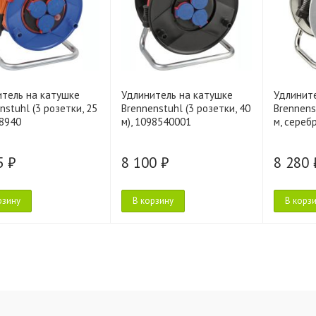
итель на катушке
Удлинитель на катушке
Удлинит
nstuhl (3 розетки, 25
Brennenstuhl (3 розетки, 40
Brennens
08940
м), 1098540001
м, сереб
5 ₽
8 100 ₽
8 280 
рзину
В корзину
В корз