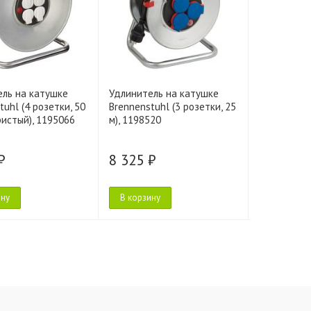
ель на катушке
Удлинитель на катушке
Удлинител
tuhl (4 розетки, 50
Brennenstuhl (3 розетки, 25
Brennenstuh
ристый), 1195066
м), 1198520
м, зелёный
₽
8 325 ₽
8 700 ₽
ину
В корзину
В корзину