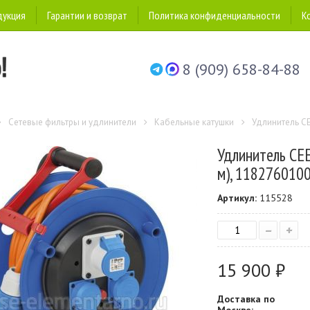
дукция
Гарантии и возврат
Политика конфиденциальности
К
8 (909) 658-84-88
Сетевые фильтры и удлинители
Кабельные катушки
Удлинитель CE
Удлинитель CEE
м), 118276010
Артикул:
115528
–
+
15 900 ₽
Доставка по