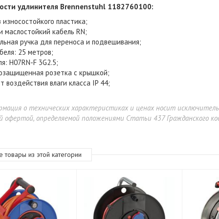
ости удлинителя Brennenstuhl 1182760100
:
з износостойкого пластика;
и маслостойкий кабель RN;
льная ручка для переноса и подвешивания;
беля: 25 метров;
ля: H07RN-F 3G2.5;
озащищенная розетка с крышкой;
т воздействия влаги класса IP 44;
рмация о технических характеристиках и ценах носит исключител
й офертой, определяемой положениями Статьи 437 Гражданского код
ErgoFount TBBS-1200G
е товары из этой категории
90 900 ₽
99 900 ₽