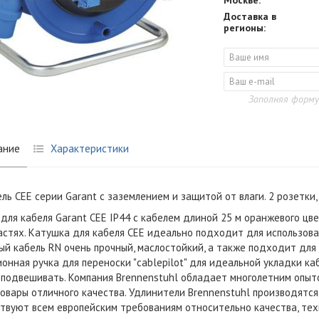
Москве:
Доставка в
регионы:
Заполняя форму
ание
Характеристики
ль CEE серии Garant с заземлением и защитой от влаги. 2 розетки,
для кабеля Garant CEE IP44 с кабелем длиной 25 м оранжевого цв
астях. Катушка для кабеля CEE идеально подходит для использован
й кабель RN очень прочный, маслостойкий, а также подходит для
онная ручка для переноски "cablepilot" для идеальной укладки ка
 подвешивать. Компания Brennenstuhl обладает многолетним опыто
овары отличного качества. Удлинители Brennenstuhl производятся
твуют всем европейским требованиям относительно качества, тех