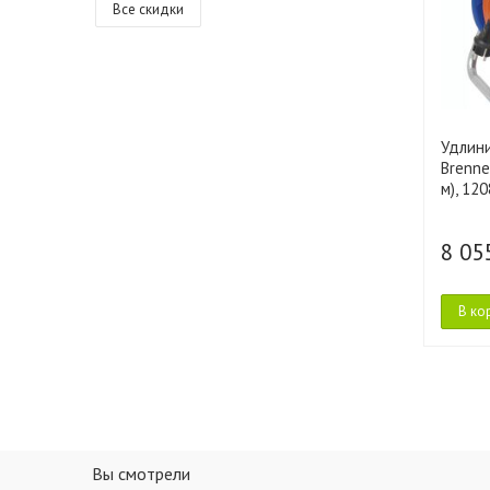
Все скидки
Удлин
Brenne
м), 12
8 05
В ко
Вы смотрели