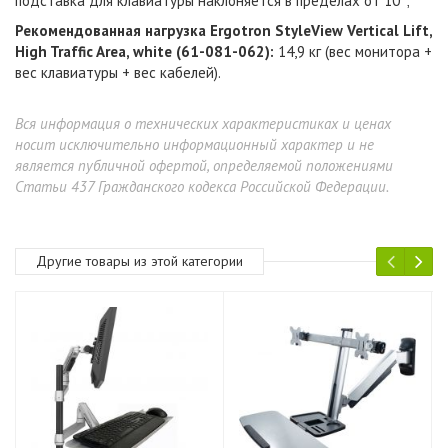
подставка для клавиатуры наклоняется в пределах от 10°;
Рекомендованная нагрузка Ergotron
StyleView Vertical Lift,
High Traffic Area, white (61-081-062)
:
14,9 кг (вес монитора +
вес клавиатуры + вес кабелей).
Вся информация о технических характеристиках и ценах
носит исключительно информационный характер и не
является публичной офертой, определяемой положениями
Статьи 437 Гражданского кодекса Российской Федерации.
Другие товары из этой категории