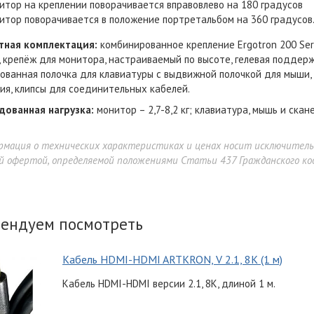
итор на креплении поворачивается вправовлево на 180 градусов
итор поворачивается в положение портретальбом на 360 градусов
тная комплектация:
комбинированное крепление Ergotron 200 Ser
 крепёж для монитора, настраиваемый по высоте, гелевая поддерж
ованная полочка для клавиатуры с выдвижной полочкой для мыши, 
ия, клипсы для соединительных кабелей.
дованная нагрузка:
монитор – 2,7-8,2 кг; клавиатура, мышь и сканер
рмация о технических характеристиках и ценах носит исключител
й офертой, определяемой положениями Статьи 437 Гражданского код
ендуем посмотреть
Кабель HDMI-HDMI ARTKRON, V 2.1, 8K (1 м)
Кабель HDMI-HDMI версии 2.1, 8K, длиной 1 м.