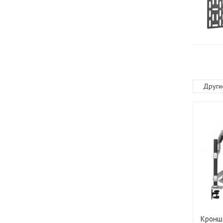
Други
Кронш