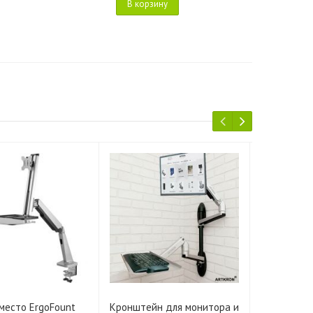
В корзину
место ErgoFount
Кронштейн для монитора и
Кронштейн