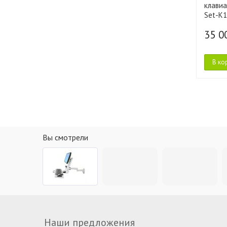
клави
Set-K
35 0
В ко
Вы смотрели
Наши предложения