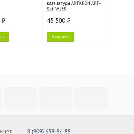
клавиатуры ARTKRON ART-
35
Set-W13S
 ₽
45 500 ₽
45 500 
ину
В корзину
В корзину
инет
8 (909) 658-84-88