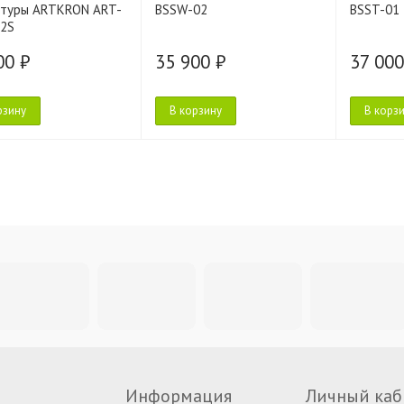
атуры ARTKRON ART-
BSSW-02
BSST-01
12S
00 ₽
35 900 ₽
37 000
рзину
В корзину
В корз
Информация
Личный каб