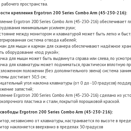
 рабочего пространства.
ости крепления Ergotron 200 Series Combo Arm (45-230-216):
пление Ergotron 200 Series Combo Arm (45-230-216) обеспечивает 
рудования минимальным усилием руки;
стояние между монитором и клавиатурой может быть легко и быст
егрированная система отвода кабелей;
ман для мыши и карман для сканера обеспечивают надёжное хран
ть оборудование «под рукой»;
очка для мыши может быть выдвинута справа или слева, по усмот
очка для клавиатуры может подниматься, практически вплотную пр
азложенном положении (без дополнительного звена) система зани
темы достигает 30,5 см;
ицательный угол наклона клавиатуры (от 0 до -10 градусов) подд
ожение запястий;
пление Ergotron 200 Series Combo Arm (45-230-216) сделано из уст
окопрочного пластика и стали, покрытой порошковой краской.
свободы Ergotron 200 Series Combo Arm (45-230-216):
итор, независимо от клавиатуры, настраивается по высоте в преде
итор наклоняется вверхвниз в пределах 30 градусов