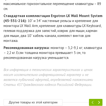
максимальное горизонтальное перемещение клавиатуры – 89
см.
Стандартная комплектация Ergotron LX Wall Mount System
(45-551-216):
10’’ и 34’’ настенные рельсы и крепление для
монитора LX Wall Arm, крепление для клавиатуры LX Keyboard,
гелевая поддержка для запястий, коврик для мыши, карман
для мыши, два 10’’ кабель-канала, комплект винтов для
монтажа.
Рекомендованная нагрузка:
монитор – 3,2-9,1 кг; клавиатура
– 2,2 кг. Если толщина монитора превышает 5 см, то
рекомендованная нагрузка уменьшается.
Вся информация о технических характеристиках и ценах
носит исключительно информационный характер и не
является публичной офертой, определяемой положениями
Статьи 437 Гражданского кодекса Российской Федерации.
Другие товары из этой категории