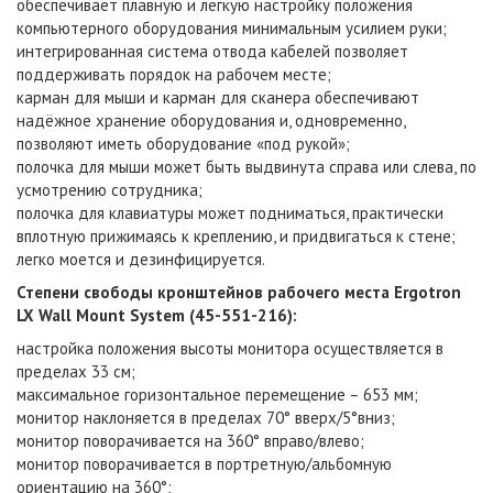
обеспечивает плавную и лёгкую настройку положения
компьютерного оборудования минимальным усилием руки;
интегрированная система отвода кабелей позволяет
поддерживать порядок на рабочем месте;
карман для мыши и карман для сканера обеспечивают
надёжное хранение оборудования и, одновременно,
позволяют иметь оборудование «под рукой»;
полочка для мыши может быть выдвинута справа или слева, по
усмотрению сотрудника;
полочка для клавиатуры может подниматься, практически
вплотную прижимаясь к креплению, и придвигаться к стене;
легко моется и дезинфицируется.
Степени свободы кронштейнов рабочего места Ergotron
LX Wall Mount System (45-551-216):
настройка положения высоты монитора осуществляется в
пределах 33 см;
максимальное горизонтальное перемещение – 653 мм;
монитор наклоняется в пределах 70° вверх/5°вниз;
монитор поворачивается на 360° вправо/влево;
монитор поворачивается в портретную/альбомную
ориентацию на 360°;