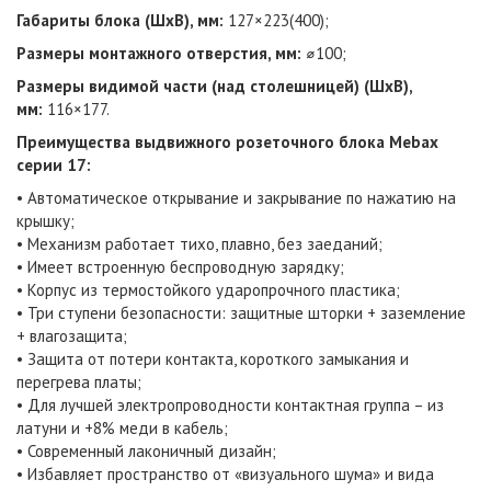
Габариты блока (ШxВ), мм:
127×223(400);
Размеры монтажного отверстия, мм:
⌀100;
Размеры видимой части (над столешницей) (ШxВ),
мм:
116×177.
Преимущества выдвижного розеточного блока Mebax
серии 17:
• Автоматическое открывание и закрывание по нажатию на
крышку;
• Механизм работает тихо, плавно, без заеданий;
• Имеет встроенную беспроводную зарядку;
• Корпус из термостойкого ударопрочного пластика;
• Три ступени безопасности: защитные шторки + заземление
+ влагозащита;
• Защита от потери контакта, короткого замыкания и
перегрева платы;
• Для лучшей электропроводности контактная группа – из
латуни и +8% меди в кабель;
• Современный лаконичный дизайн;
• Избавляет пространство от «визуального шума» и вида