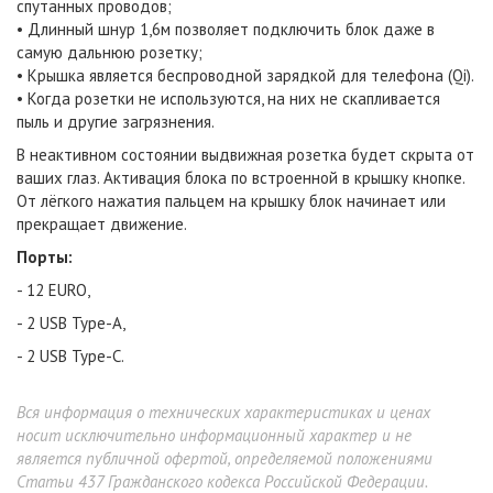
спутанных проводов;
• Длинный шнур 1,6м позволяет подключить блок даже в
самую дальнюю розетку;
• Крышка является беспроводной зарядкой для телефона (Qi).
• Когда розетки не используются, на них не скапливается
пыль и другие загрязнения.
В неактивном состоянии выдвижная розетка будет скрыта от
ваших глаз. Активация блока по встроенной в крышку кнопке.
От лёгкого нажатия пальцем на крышку блок начинает или
прекращает движение.
Порты:
- 12 EURO,
- 2 USB Type-A,
- 2 USB Type-C.
Вся информация о технических характеристиках и ценах
носит исключительно информационный характер и не
является публичной офертой, определяемой положениями
Статьи 437 Гражданского кодекса Российской Федерации.