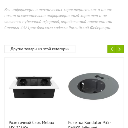
Вся информация о технических характеристиках и ценах
носит исключительно информационный характер и не
является публичной офертой, определяемой положениями
Статьи 437 Гражданского кодекса Российской Федерации.
Другие товары из этой категории
Розеточный блок Mebax
Розетка Kondator 935-
MX-226(O)-
PM60B (чёрная),