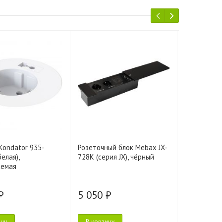
Kondator 935-
Розеточный блок Mebax JX-
Розеточный
елая),
728K (серия JX), чёрный
728K (серия
аемая
серебрист
₽
5 050 ₽
5 050 ₽
ину
В корзину
В корзину