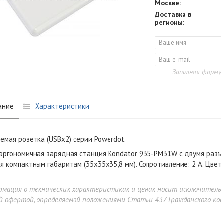
Москве:
Доставка в
регионы:
Заполняя форму
ание
Характеристики
емая розетка (USBx2) серии Powerdot.
эргономичная зарядная станция Kondator 935-PM31W с двумя разъ
я компактным габаритам (35х35х35,8 мм). Сопротивление: 2 А. Цвет
рмация о технических характеристиках и ценах носит исключител
й офертой, определяемой положениями Статьи 437 Гражданского код