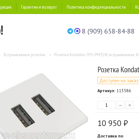
дукция
Гарантии и возврат
Политика конфиденциальности
К
8 (909) 658-84-88
Встраиваемые розетки
Розетка Kondator 935-PM31W, встраиваемая, 
Розетка Kondat
Доступен на заказ
Артикул:
113586
–
+
10 950 ₽
Доставка по