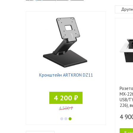
Други
 ART-K1
Кронштейн ARTKRON DZ11
Кронштейн
Розет
MX-226
₽
4 200 ₽
USB/T
226), 
4 500 ₽
4 90
В ко