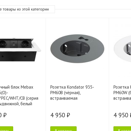
е товары из этой категории
 ErgoFount RSST-4530/3
очный блок Mebax
Розетка Kondator 935-
Розетка 
(O)-
PM60B (чёрная),
PM60W (б
12 500 ₽
YPEC/WHT/CB (серия
встраиваемая
встраив
выдвижной, белый
19 900 ₽
0 ₽
4 950 ₽
4 950 
рзину
В корзину
В корз