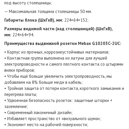
под высоту столешницы;
— Максимальная толщина столешницы 50 мм.
Габариты блока (ШxГxВ), мм:
224×64×152;
Размеры видимой части (над столешницей) (ШxГxВ),
мм:
224×64×94
.
Преимущества выдвижной розетки Mebax G10203C-2UC:
• Корпус из прочных, коррозиеустойчивых материалов;
• Контактная группа выполнена из латуни для лучшей
электропроводности и самого плотного контакта со штырями
вилки приборов;
• Чтобы ещё больше увеличить электропроводность, мы
добавляем на 8% больше меди в кабель;
• Тройная защита от потери контакта, короткого замыкания и
перегрева платы;
• Удвоенная безопасность розеток: защитные шторки +
заземление;
• Современный лаконичный дизайн;
• Избавляет пространство от «визуального шума»;
• Экономит место на рабочей поверхности;