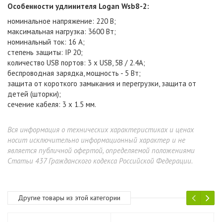
Особенности удлинителя Logan Wsb8-2:
номинальное напряжение: 220 В
;
максимальная нагрузка: 3600 Вт
;
номинальный ток: 16 А
;
степень защиты: IP 20
;
количество USB портов: 3 x USB, 5В / 2.4A
;
беспроводная зарядка, м
ощность - 5 Вт
;
защита от короткого замыкания и перегрузки, защита от
детей (шторки)
;
сечение кабеля: 3 х 1.5 мм
.
Вся информация о технических характеристиках и ценах
носит исключительно информационный характер и не
является публичной офертой, определяемой положениями
Статьи 437 Гражданского кодекса Российской Федерации.
Другие товары из этой категории