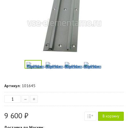
Артикул:
101645
–
+
9 600 ₽
В корзину
Доставка по Москве: