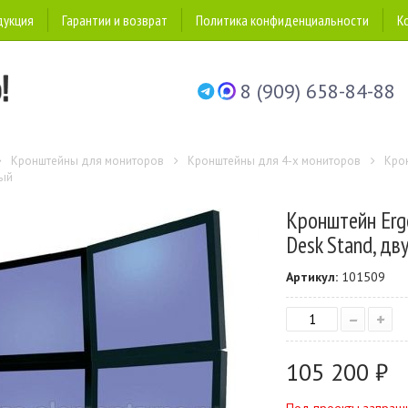
дукция
Гарантии и возврат
Политика конфиденциальности
К
8 (909) 658-84-88
Кронштейны для мониторов
Кронштейны для 4-х мониторов
Крон
ый
Кронштейн Erg
Desk Stand, д
Артикул:
101509
–
+
105 200 ₽