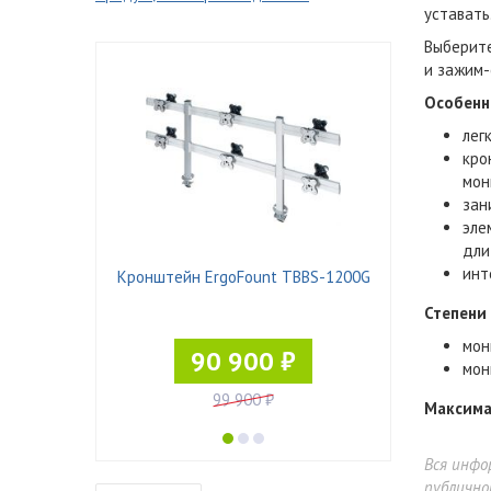
уставать
Выберите
и зажим-
Особенн
лег
кро
мон
зан
эле
дли
инт
 Pad-21
Кронштейн ErgoFount TBBS-1200G
Степени
мон
90 900 ₽
мон
99 900 ₽
Максима
Вся инфо
публично