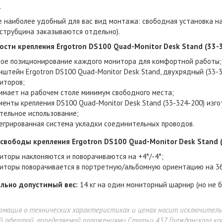
.
 наиболее удобный для вас вид монтажа: свободная установка на
струбцина заказываются отдельно).
ости крепления Ergotron DS100 Quad-Monitor Desk Stand (33-
кое позиционирование каждого монитора для комфортной работы;
нштейн Ergotron DS100 Quad-Monitor Desk Stand, двухрядный (33-
иторов;
имает на рабочем столе минимум свободного места;
менты крепления DS100 Quad-Monitor Desk Stand (33-324-200) изг
тельное использование;
егрированная система укладки соединительных проводов.
 свободы крепления
Ergotron DS100 Quad-Monitor Desk Stand 
иторы наклоняются и поворачиваются на +4°/-4°;
иторы поворачивается в портретную/альбомную ориентацию на 36
льно допустимый вес:
14 кг на один мониторный шарнир (но не бо
рмация о технических характеристиках и ценах носит исключител
й офертой, определяемой положениями Статьи 437 Гражданского код