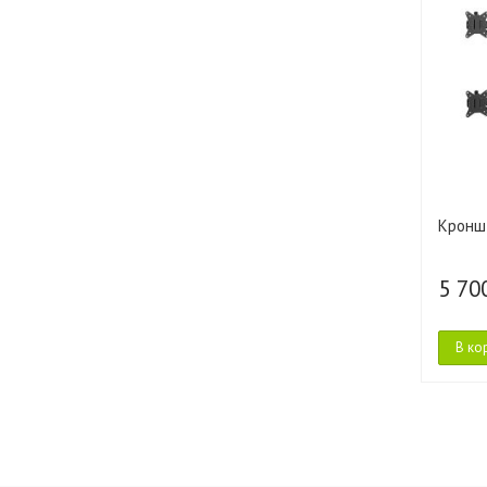
Кроншт
5 70
В ко