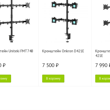
ейн Uniteki FMT74B
Кронштейн Onkron D421E
Кронште
421E
0 ₽
7 500 ₽
7 990 
рзину
В корзину
В корз