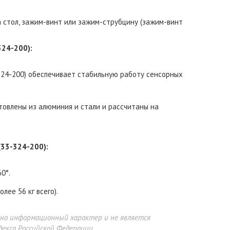
 стол, зажим-винт или зажим-струбцину (зажим-винт
324-200):
324-200) обеспечивает стабильную работу сенсорных
отовлены из алюминия и стали и рассчитаны на
(33-324-200)
:
0°.
лее 56 кг всего).
ьно информационный характер и не является
екса Российской Федерации.