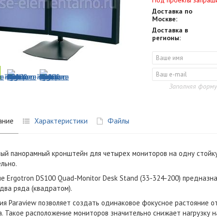
Под проекты запраш
Доставка по
Москве:
Доставка в
регионы:
Заполняя форму
ание
Характеристики
Файлы
ый панорамный кронштейн для четырех мониторов на одну стойку
льно.
е Ergotron DS100 Quad-Monitor Desk Stand (33-324-200) предназ
 два ряда (квадратом).
ия Paraview позволяет создать одинаковое фокусное растояние о
. Такое расположение мониторов значительно снижает нагрузку н