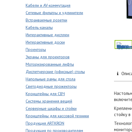
Кабели и AV-коммутация
Сетевые фильтры и удлинители
Встраиваемые розетки
Кабель-каналы
Интерактивные дисплеи
Интерактивные доски
Проекторы
Экраны для проекторов
Моторизированные лифты
Диспетчерские (офисные) столы
Опис
Напольные рамы для стола
Светодиодные прожекторы
Настольн
Кронштейны для СВЧ
включите
Системы хранения вещей
Креплени
Серверные шкафы и стойки
стойку в
Кронштейны для кассовой техники
Продукция ARTKRON
Технолог
монитора
Продукция по производителям