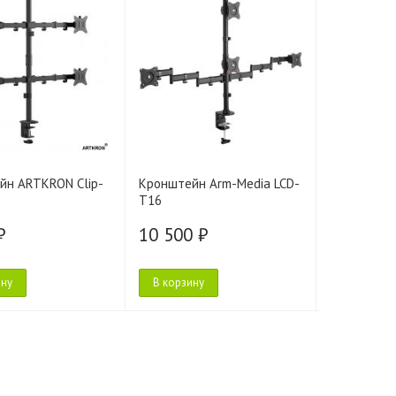
йн ARTKRON Clip-
Кронштейн Arm-Media LCD-
Кронштейн
T16
₽
10 500 ₽
11 950 
ину
В корзину
В корзину