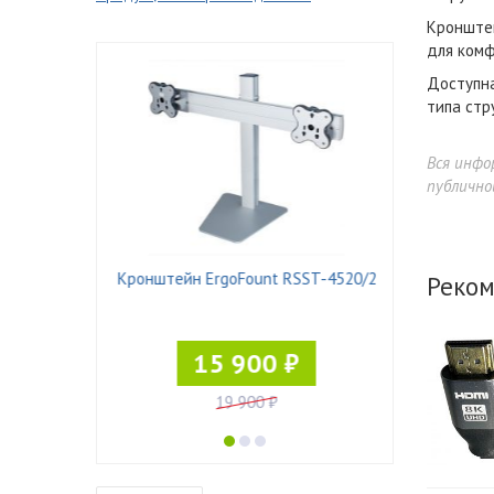
Кронштей
для комф
Доступна
типа стр
Вся инфо
публично
 Pad-21
Кронштейн ErgoFount RSST-4520/2
Реком
15 900 ₽
19 900 ₽