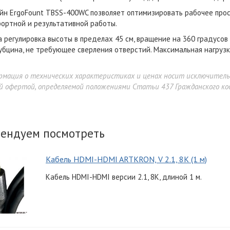
н ErgoFount TBSS-400WC позволяет оптимизировать рабочее прос
ортной и результативной работы.
 регулировка высоты в пределах 45 см, вращение на 360 градусов 
убцина, не требующее сверления отверстий. Максимальная нагрузка
рмация о технических характеристиках и ценах носит исключител
й офертой, определяемой положениями Статьи 437 Гражданского код
ендуем посмотреть
Кабель HDMI-HDMI ARTKRON, V 2.1, 8K (1 м)
Кабель HDMI-HDMI версии 2.1, 8K, длиной 1 м.