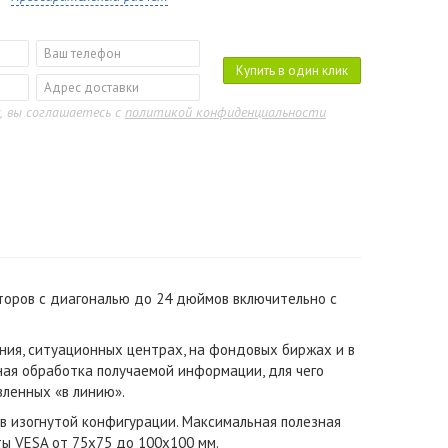
Купить в один клик
, вы соглашаетесь с
политикой конфиденциальности
торов с диагональю до 24 дюймов включительно с
ия, ситуационных центрах, на фондовых биржах и в
ная обработка получаемой информации, для чего
вленных «в линию».
в изогнутой конфигурации. Максимальная полезная
ты VESA от 75х75 до 100х100 мм.