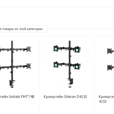
е товары из этой категории
ейн Uniteki FMT74B
Кронштейн Onkron D421E
Кронште
421E