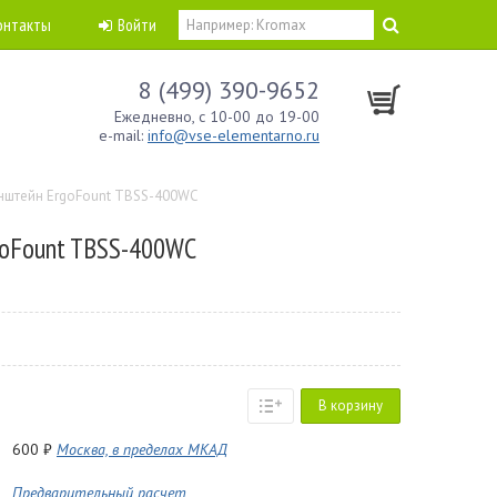
онтакты
Войти
8 (499) 390-9652
Ежедневно, с 10-00 до 19-00
e-mail:
info@vse-elementarno.ru
нштейн ErgoFount TBSS-400WC
goFount TBSS-400WC
В корзину
600 ₽
Москва, в пределах МКАД
Предварительный расчет