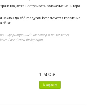
транство, легко настраивать положение монитора
и наклон до ±35 градусов. Используется крепление
 48 кг.
ьно информационный характер и не является
екса Российской Федерации.
1 500 ₽
В корзину