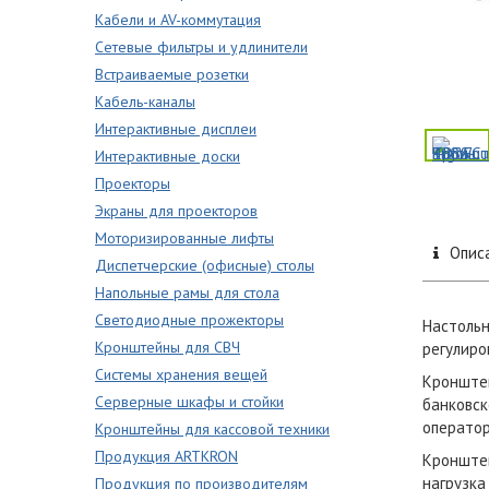
Кабели и AV-коммутация
Сетевые фильтры и удлинители
Встраиваемые розетки
Кабель-каналы
Интерактивные дисплеи
Интерактивные доски
Проекторы
Экраны для проекторов
Моторизированные лифты
Опис
Диспетчерские (офисные) столы
Напольные рамы для стола
Светодиодные прожекторы
Настольн
Кронштейны для СВЧ
регулиро
Системы хранения вещей
Кронштей
Серверные шкафы и стойки
банковск
оператор
Кронштейны для кассовой техники
Продукция ARTKRON
Кронштей
нагрузка
Продукция по производителям