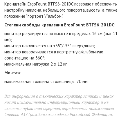
Кронштейн ErgoFount BTFS6-201DC позволяет обеспечить
настройку наклона, небольшого поворота, высоты, а также
положение "портрет"/"альбом".
Степени свободы крепления ErgoFount BTFS6-201DC:
монитор регулируется по высоте в пределах 16 см (шаг 11
мм);
монитор наклоняется на +35°/-35° вверх/вниз;
монитор поворачивается в портретную/альбомную
ориентацию на 360°;
максимальная нагрузка 2 x 12 кг.
Монтаж:
максимальная толщина столешницы: 70 мм.
Вся информация о технических характеристиках и ценах
носит исключительно информационный характер и не
является публичной офертой, определяемой положениями
Статьи 437 Гражданского кодекса Российской Федерации.