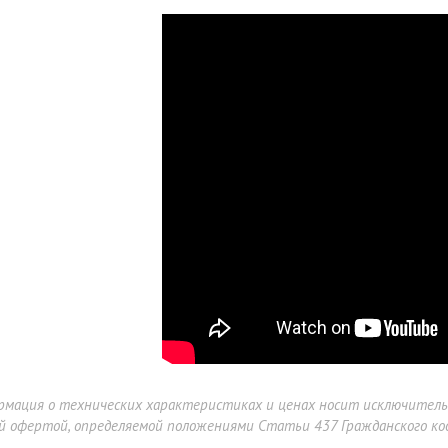
рмация о технических характеристиках и ценах носит исключител
й офертой, определяемой положениями Статьи 437 Гражданского код