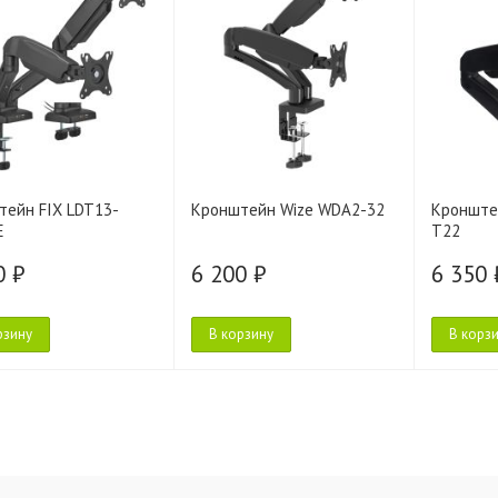
тейн FIX LDT13-
Кронштейн Wize WDA2-32
Кронште
E
T22
0 ₽
6 200 ₽
6 350 
рзину
В корзину
В корз