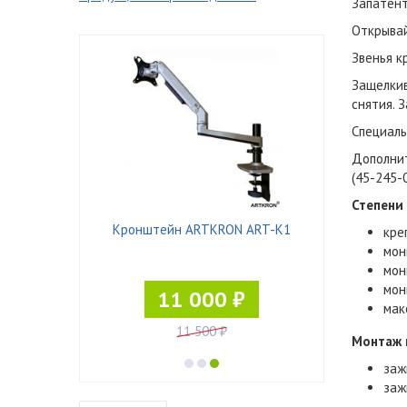
Запатент
Открывай
Звенья к
Защелкив
снятия. 
Специаль
Дополнит
(45-245-
Степени 
SST-4530/3
Кронштейн ARTKRON ART-K1
Кронштейн
кре
мон
мон
мон
₽
11 000 ₽
мак
11 500 ₽
Монтаж 
заж
заж