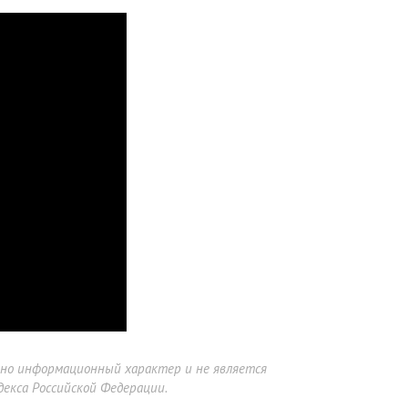
ьно информационный характер и не является
екса Российской Федерации.