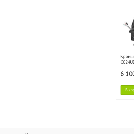
Кронш
C024U
6 10
В ко