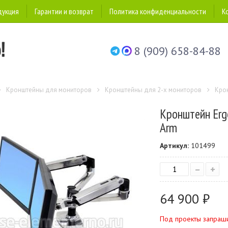
дукция
Гарантии и возврат
Политика конфиденциальности
К
8 (909) 658-84-88
Кронштейны для мониторов
Кронштейны для 2-х мониторов
Крон
Кронштейн Ergo
Arm
Артикул:
101499
–
+
64 900 ₽
Под проекты запраш