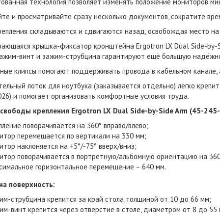
ованная технология позволяет изменять положение мониторов ми
те и просматривайте сразу несколько документов, сократите вр
репления складываются и сдвигаются назад, освобождая место на
ающаяся крышка-фиксатор кронштейна Ergotron LX Dual Side-by-S
Зажим-винт и зажим-струбцина гарантируют ещё большую надёжно
ные клипсы помогают поддерживать провода в кабельном канале, 
ельный лоток для ноутбука (заказывается отдельно) легко крепитс
026) и помогает организовать комфортные условия труда.
свободы крепления Ergotron LX Dual Side-by-Side Arm (45-245-
 ErgoFount TBBS-1200G
пление поворачивается на 360° вправо/влево;
итор перемещается по вертикали на 330 мм;
итор наклоняется на +5°/-75° вверх/вниз;
итор поворачивается в портретную/альбомную ориентацию на 360
90 900 ₽
симальное горизонтальное перемещение – 640 мм.
99 900 ₽
на поверхность:
им-струбцина крепится за край стола толщиной от 10 до 66 мм;
им-винт крепится через отверстие в столе, диаметром от 8 до 55 