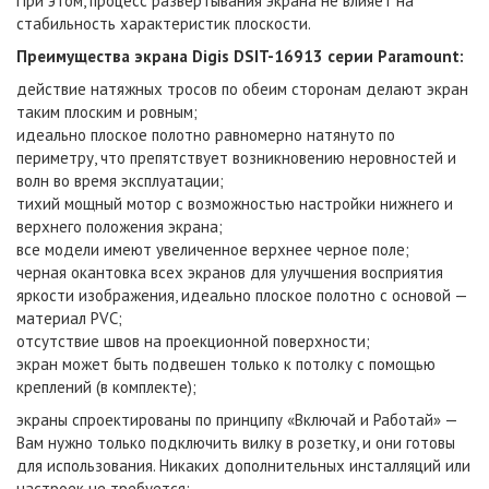
При этом, процесс развертывания экрана не влияет на
стабильность характеристик плоскости.
Преимущества экрана Digis DSIT-16913 серии Paramount:
действие натяжных тросов по обеим сторонам делают экран
таким плоским и ровным;
идеально плоское полотно равномерно натянуто по
периметру, что препятствует возникновению неровностей и
волн во время эксплуатации;
тихий мощный мотор с возможностью настройки нижнего и
верхнего положения экрана;
все модели имеют увеличенное верхнее черное поле;
черная окантовка всех экранов для улучшения восприятия
яркости изображения, идеально плоское полотно с основой —
материал PVC;
отсутствие швов на проекционной поверхности;
экран может быть подвешен только к потолку с помощью
креплений (в комплекте);
экраны спроектированы по принципу «Включай и Работай» —
Вам нужно только подключить вилку в розетку, и они готовы
для использования. Никаких дополнительных инсталляций или
настроек не требуется;