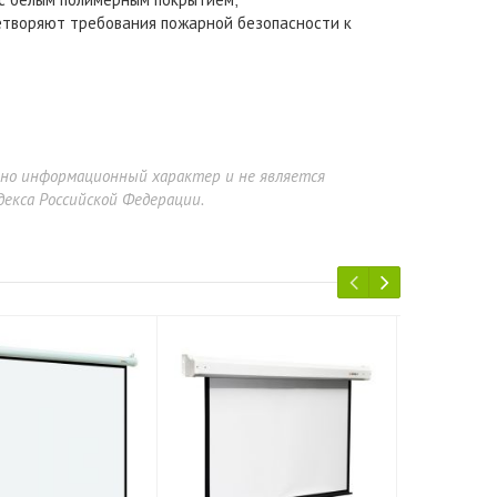
етворяют требования пожарной безопасности к
ьно информационный характер и не является
екса Российской Федерации.