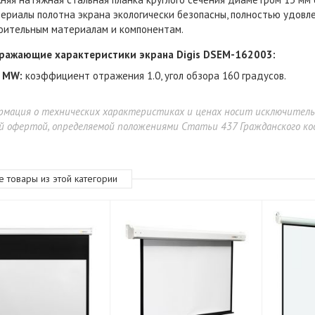
ериалы полотна экрана экологически безопасны, полностью удовл
оительным материалам и компонентам.
ражающие характеристики экрана Digis DSEM-162003:
а MW:
коэффициент отражения 1.0, угол обзора 160 градусов.
рмация о технических характеристиках и ценах носит исключител
й офертой, определяемой положениями Статьи 437 Гражданского код
е товары из этой категории