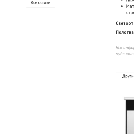
Все скидки
Мат
стр
Светоот
Полотн
Вся инфо
публично
Други