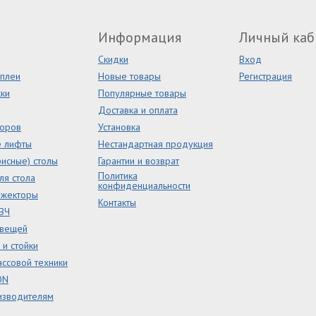
Информация
Личный каб
Скидки
Вход
сплеи
Новые товары
Регистрация
ки
Популярные товары
Доставка и оплата
торов
Установка
е лифты
Нестандартная продукция
исные) столы
Гарантии и возврат
Политика
ля стола
конфиденциальности
ожекторы
Контакты
ВЧ
 вещей
и стойки
ссовой техники
ON
изводителям