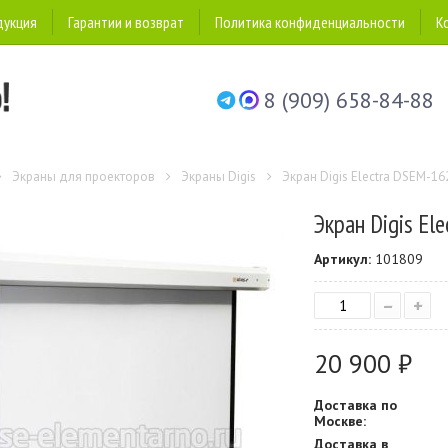
дукция
Гарантии и возврат
Политика конфиденциальности
К
8 (909) 658-84-88
Экраны для проекторов
Экраны Digis
Экран Digis Electra DSEM-1
Экран Digis El
Артикул:
101809
–
+
20 900 ₽
Доставка по
Москве:
Доставка в