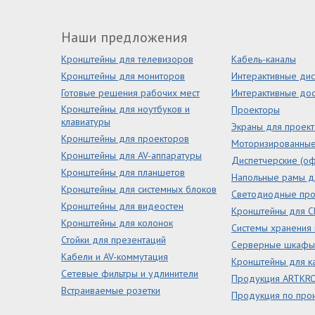
Наши предложения
Кронштейны для телевизоров
Кабель-каналы
Кронштейны для мониторов
Интерактивные ди
Готовые решения рабочих мест
Интерактивные дос
Кронштейны для ноутбуков и
Проекторы
клавиатуры
Экраны для проек
Кронштейны для проекторов
Моторизированны
Кронштейны для AV-аппаратуры
Диспетчерские (оф
Кронштейны для планшетов
Напольные рамы д
Кронштейны для системных блоков
Светодиодные пр
Кронштейны для видеостен
Кронштейны для С
Кронштейны для колонок
Системы хранения
Стойки для презентаций
Серверные шкафы 
Кабели и AV-коммутация
Кронштейны для ка
Сетевые фильтры и удлинители
Продукция ARTKR
Встраиваемые розетки
Продукция по про