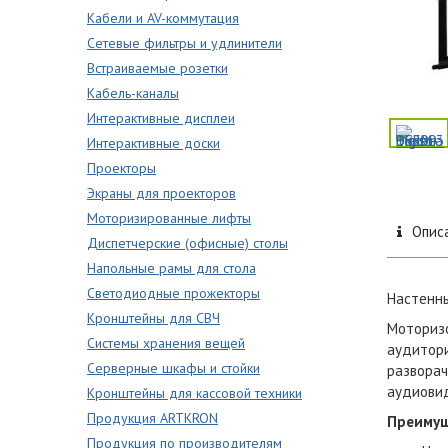
Кабели и AV-коммутация
Сетевые фильтры и удлинители
Встраиваемые розетки
Кабель-каналы
Интерактивные дисплеи
Интерактивные доски
Проекторы
Экраны для проекторов
Моторизированные лифты
Опис
Диспетчерские (офисные) столы
Напольные рамы для стола
Светодиодные прожекторы
Настенны
Кронштейны для СВЧ
Моторизо
Системы хранения вещей
аудитори
Серверные шкафы и стойки
разворач
аудиови
Кронштейны для кассовой техники
Продукция ARTKRON
Преимущ
Продукция по производителям