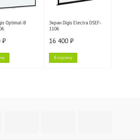
gis Optimal-B
Экран Digis Electra DSEF-
Экран Digi
06
1106
DSOD-1690
 ₽
16 400 ₽
16 680 
ину
В корзину
В корзину