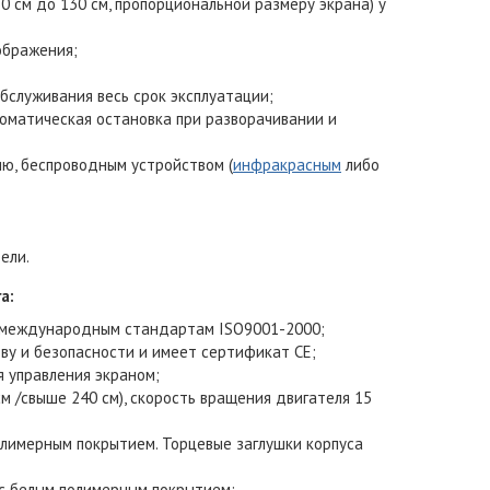
 см до 130 см, пропорциональной размеру экрана) у
ображения;
служивания весь срок эксплуатации;
томатическая остановка при разворачивании и
ию, беспроводным устройством (
инфракрасным
либо
ели.
ra
:
 международным стандартам ISO9001-2000;
ву и безопасности и имеет сертификат СЕ;
я управления экраном;
м /свыше 240 см), скорость вращения двигателя 15
полимерным покрытием. Торцевые заглушки корпуса
 с белым полимерным покрытием;