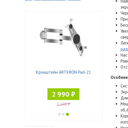
Нал
экр
Чер
При
Бес
Уве
све
Лег
рад
Нас
Ров
Отс
ST-4530/3
Кронштейн ARTKRON Pad-21
Кронштейн 
Особенн
Сис
Экр
2 990 ₽
9
Дли
Мощ
3 190 ₽
об./
Кор
изг
Ниж