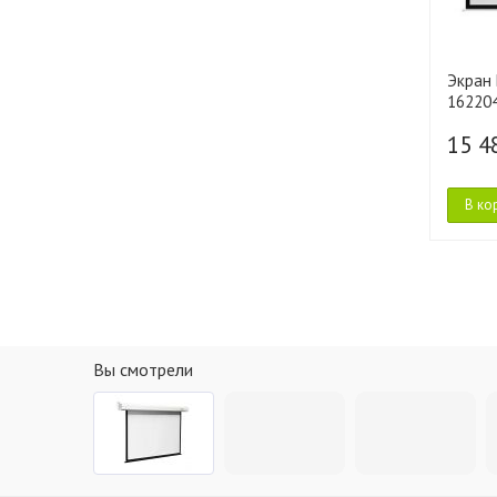
Экран 
16220
15 4
В ко
Вы смотрели