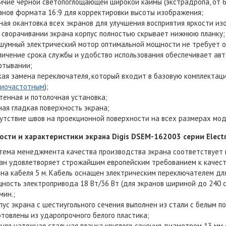
ичие чёрной светопоглощающей широкой каймы (экстрадропа, от 60
анов формата 16:9 для корректировки высоты изображения;
ная окантовка всех экранов для улучшения восприятия яркости из
 сворачивании экрана корпус полностью скрывает нижнюю планку;
шумный электрический мотор оптимальной мощности не требует об
личение срока службы и удобство использования обеспечивает ав
ртывании;
кая замена переключателя, который входит в базовую комплектац
иочастотным
);
тенная и потолочная установка;
ная гладкая поверхность экрана;
утствие швов на проекционной поверхности на всех размерах мод
ErgoFount TBBS-1200G
ости и характеристики
экрана Digis DSEM-162003 серии Elect
тема менеджмента качества производства экрана соответствует
ан удовлетворяет строжайшим европейским требованием к качест
0 900 ₽
на кабеля 5 м. Кабель оснащен электрическим переключателем дл
ность электропривода 18 Вт/36 Вт (для экранов шириной до 240 с
99 900 ₽
мин.;
пус экрана с шестиугольного сечения выполнен из стали с белым 
отовлены из ударопрочного белого пластика;
няя натяжная стальная планка круглого сечения диаметром 13 мм