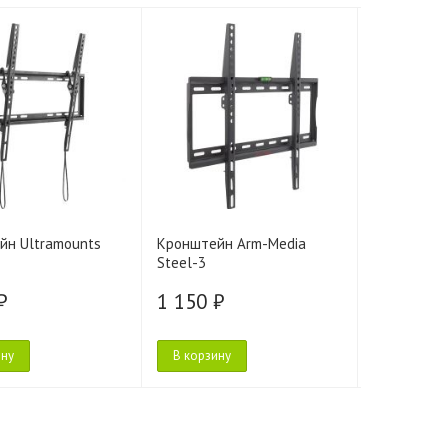
йн Ultramounts
Кронштейн Arm-Media
Кронштейн
Steel-3
(чёрный)
₽
1 150 ₽
1 190 ₽
ину
В корзину
В корзину