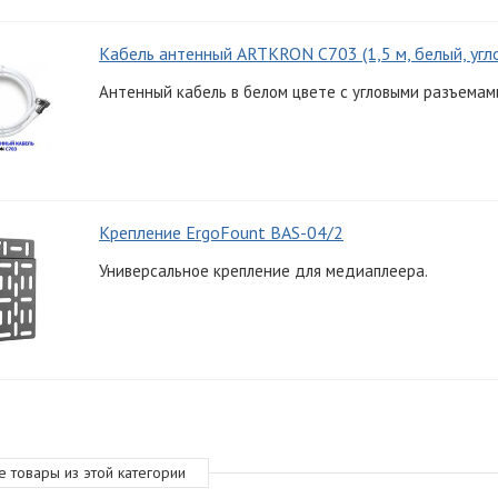
Кабель антенный ARTKRON C703 (1,5 м, белый, угл
Антенный кабель в белом цвете с угловыми разъемами
Крепление ErgoFount BAS-04/2
Универсальное крепление для медиаплеера.
е товары из этой категории