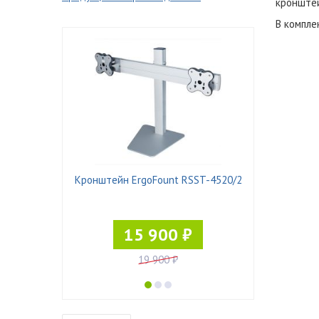
кронштей
В компле
 ART-K1
Кронштейн ErgoFount RSST-4520/2
₽
15 900 ₽
19 900 ₽