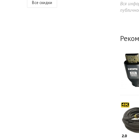
Все скидки
Вся инфо
публично
Реком