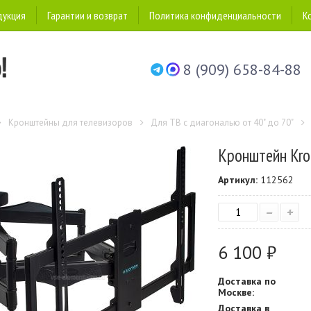
дукция
Гарантии и возврат
Политика конфиденциальности
К
8 (909) 658-84-88
Кронштейны для телевизоров
Для ТВ с диагональю от 40" до 70"
Кронштейн Kro
Артикул:
112562
–
+
6 100 ₽
Доставка по
Москве:
Доставка в