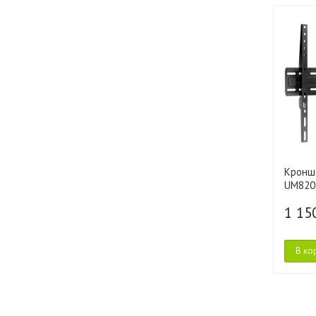
Кронш
UM820
1 15
В ко