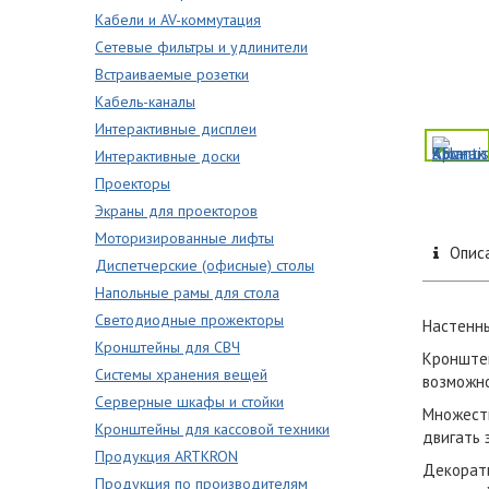
Кабели и AV-коммутация
Сетевые фильтры и удлинители
Встраиваемые розетки
Кабель-каналы
Интерактивные дисплеи
Интерактивные доски
Проекторы
Экраны для проекторов
Моторизированные лифты
Опис
Диспетчерские (офисные) столы
Напольные рамы для стола
Светодиодные прожекторы
Настенны
Кронштейны для СВЧ
Кронштей
Системы хранения вещей
возможно
Серверные шкафы и стойки
Множеств
Кронштейны для кассовой техники
двигать 
Продукция ARTKRON
Декорати
Продукция по производителям