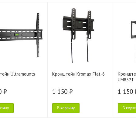
тейн Ultramounts
Кронштейн Kromax Flat-6
Кронште
UM832T
0 ₽
1 150 ₽
1 150 
рзину
В корзину
В корз