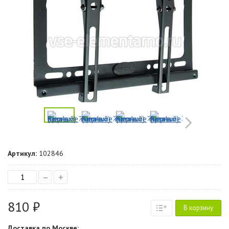
Артикул:
102846
–
+
810 ₽
В корзину
Доставка по Москве: