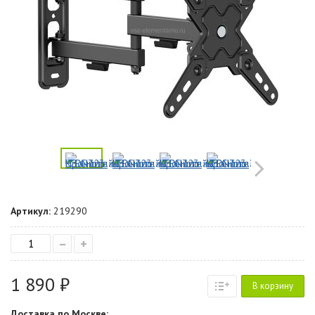
Артикул:
219290
–
+
1 890 ₽
В корзину
Доставка по Москве: