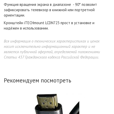
Функция
вращения экрана в диапазоне
- 90°
позволит
зафиксировать телевизор
в книжной или портретной
ориентации.
Кронштейн iTECHmount LCDN723 прост в установке и
надёжен в использовании.
Вся информация о технических характеристиках и ценах
носит исключительно информационный характер и не
является публичной офертой, определяемой положениями
Статьи 437 Гражданского кодекса Российской Федерации.
Рекомендуем посмотреть