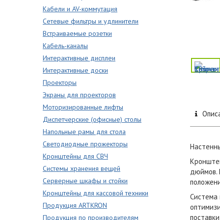
Кабели и AV-коммутация
Сетевые фильтры и удлинители
Встраиваемые розетки
Кабель-каналы
Интерактивные дисплеи
Интерактивные доски
Проекторы
Экраны для проекторов
Моторизированные лифты
Опис
Диспетчерские (офисные) столы
Напольные рамы для стола
Светодиодные прожекторы
Настенны
Кронштейны для СВЧ
Кронштей
Системы хранения вещей
дюймов. 
Серверные шкафы и стойки
положени
Кронштейны для кассовой техники
Система 
Продукция ARTKRON
оптимизи
поставки
Продукция по производителям