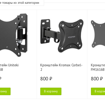
е товары из этой категории
ейн Uniteki
Кронштейн Kromax Corbel-
Кронштей
5B
2
FM1616B 
₽
800 ₽
800 ₽
рзину
В корзину
В корз