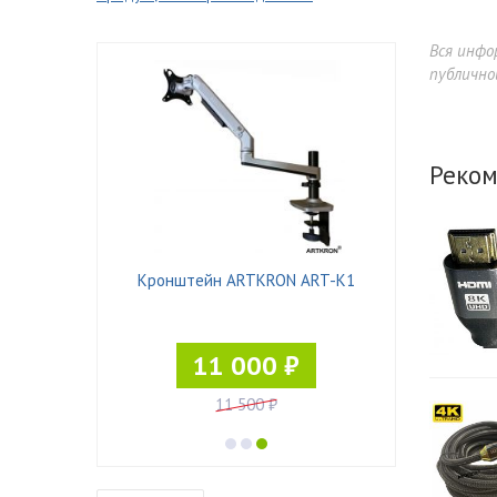
Вся инфо
публично
Реком
T-4530/3
Кронштейн ARTKRON ART-K1
Кронштейн E
11 000 ₽
9
11 500 ₽