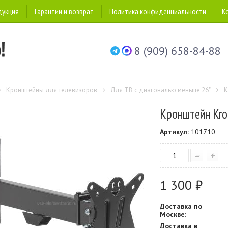
дукция
Гарантии и возврат
Политика конфиденциальности
К
8 (909) 658-84-88
Кронштейны для телевизоров
Для ТВ с диагональю меньше 26"
К
Кронштейн Kro
Артикул:
101710
–
+
1 300 ₽
Доставка по
Москве:
Доставка в