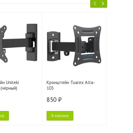
н Uniteki
Кронштейн Tuarex Alta-
Кронштейн
(чёрный)
103
PLB2T
850 ₽
850 ₽
ину
В корзину
В корзину