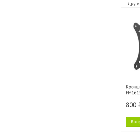
Други
Кроншт
FM161
800 
В ко