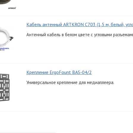
Кабель антенный ARTKRON C703 (1,5 м, белый, угл
Антенный кабель в белом цвете с угловыми разъемами
Крепление ErgoFount BAS-04/2
Универсальное крепление для медиаплеера.