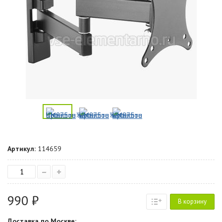
Артикул:
114659
–
+
990 ₽
В корзину
Доставка по Москве: