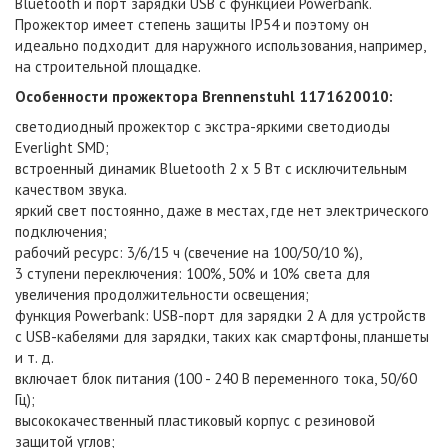
Bluetooth и порт зарядки USB с функцией Powerbank.
Прожектор имеет степень защиты IP54 и поэтому он
идеально подходит для наружного использования, например,
на строительной площадке.
Особенности
прожектора
Brennenstuhl 1171620010:
светодиодный прожектор с экстра-яркими светодиоды
Everlight SMD;
встроенный динамик Bluetooth 2 x 5 Вт с исключительным
качеством звука.
яркий свет постоянно, даже в местах, где нет электрического
подключения;
рабочий ресурс: 3/6/15 ч (свечение на 100/50/10 %),
3 ступени переключения: 100%, 50% и 10% света для
увеличения продолжительности освещения;
функция Powerbank: USB-порт для зарядки 2 A для устройств
с USB-кабелями для зарядки, таких как смартфоны, планшеты
и т. д.
включает блок питания (100 - 240 В переменного тока, 50/60
Гц);
высококачественный пластиковый корпус с резиновой
защитой углов;