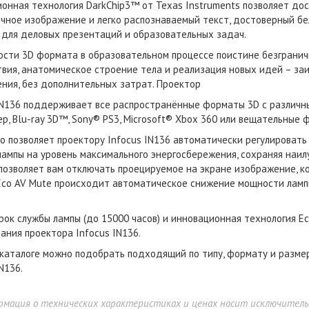
онная технология DarkChip3™ от Texas Instruments позволяет дос
чное изображение и легко распознаваемый текст, достоверный бе
для деловых презентаций и образовательных задач.
сти 3D формата в образовательном процессе поистине безграничн
вия, анатомическое строение тела и реализация новых идей – за
ния, без дополнительных затрат. Проектор
IN136 поддерживает все распространённые форматы 3D с различны
р, Blu-ray 3D™, Sony® PS3, Microsoft® Xbox 360 или вещательные 
o позволяет проектору Infocus IN136 автоматически регулировать
лампы на уровень максимального энергосбережения, сохраняя наил
позволяет вам отключать проецируемое на экране изображение, ко
co AV Mute происходит автоматическое снижение мощности лампы
рок службы лампы (до 15000 часов) и инновационная технология E
ания проектора Infocus IN136.
каталоге можно подобрать подходящий по типу, формату и разм
N136.
рмация о технических характеристиках и ценах носит исключител