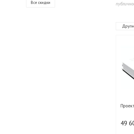
Все скидки
публично
Други
Проект
49 6