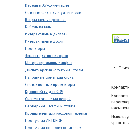
Кабели и AV-коммутация
Сетевые фильтры и удлинители
Встраиваемые розетки
Кабель-каналы
Интерактивные дисплеи
Интерактивные доски
Проекторы
Экраны для проекторов
Моторизированные лифты
Опис
Диспетчерские (офисные) столы
Напольные рамы для стола
Светодиодные прожекторы
Компактн
Кронштейны для СВЧ
Компактн
Системы хранения вещей
перегово
Серверные шкафы и стойки
насыщен
Кронштейны для кассовой техники
Использу
Продукция ARTKRON
яркость 
Продукция по производителям