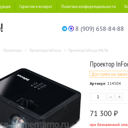
дукция
Гарантии и возврат
Политика конфиденциальности
К
8 (909) 658-84-88
Проекторы
Проекторы InFocus
Проектор InFocus IN136
Проектор InFo
Доступен на заказ
Артикул:
114504
–
+
71 300 ₽
при безналичной опл