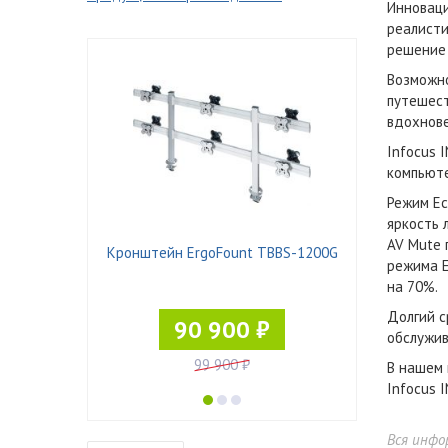
Инноваци
реалисти
решение 
Возможно
путешест
вдохнове
Infocus 
компьюте
Режим Ec
яркость 
AV Mute 
N DZ11
Кронштейн ErgoFount TBBS-1200G
режима E
на 70%.
Долгий с
90 900 ₽
обслужив
99 900 ₽
В нашем 
Infocus I
Вся инфо