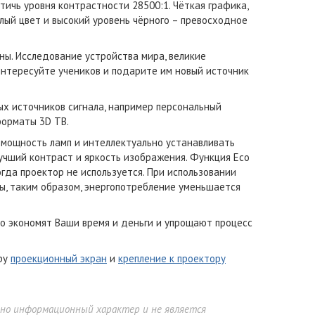
тичь уровня контрастности 28500:1. Чёткая графика,
лый цвет и высокий уровень чёрного – превосходное
ы. Исследование устройства мира, великие
интересуйте учеников и подарите им новый источник
х источников сигнала, например персональный
форматы 3D ТВ.
 мощность ламп и интеллектуально устанавливать
учший контраст и яркость изображения. Функция Eco
гда проектор не используется. При использовании
, таким образом, энергопотребление уменьшается
co экономят Ваши время и деньги и упрощают процесс
еру
проекционный экран
и
крепление к проектору
ьно информационный характер и не является