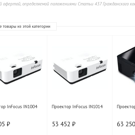
й офертой, определяемой положениями Статьи 437 Гражданского код
е товары из этой категории
ор InFocus IN1004
Проектор InFocus IN1014
Проектор
05 ₽
53 452 ₽
63 250