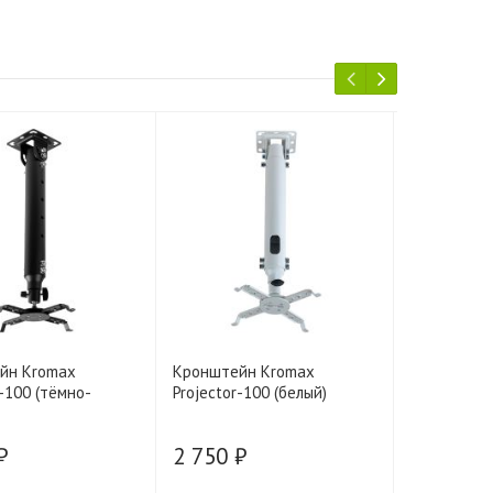
йн Kromax
Кронштейн Kromax
Кронштейн
r-100 (тёмно-
Projector-100 (белый)
FIX PRB-18
₽
2 750 ₽
2 800 ₽