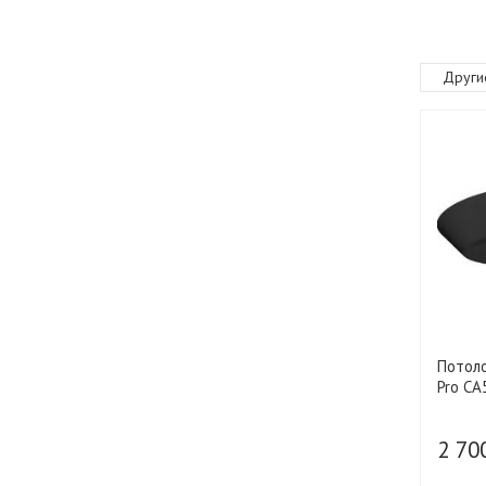
Други
Потол
Pro CA
2 70