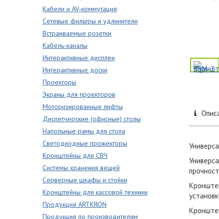
Кабели и AV-коммутация
Сетевые фильтры и удлинители
Встраиваемые розетки
Кабель-каналы
Интерактивные дисплеи
Интерактивные доски
Проекторы
Экраны для проекторов
Моторизированные лифты
Опис
Диспетчерские (офисные) столы
Напольные рамы для стола
Светодиодные прожекторы
Универса
Кронштейны для СВЧ
Универса
Системы хранения вещей
прочност
Серверные шкафы и стойки
Кронштей
Кронштейны для кассовой техники
установк
Продукция ARTKRON
Кронштей
Продукция по производителям