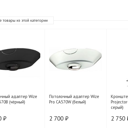
е товары из этой категории
очный адаптер Wize
Потолочный адаптер Wize
Кронште
570B (чёрный)
Pro CA570W (белый)
Projecto
серый)
0 ₽
2 700 ₽
2 750 