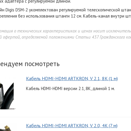
х адаптера с регулируемой длиной.
н Digis DSM-2 укомплектован регулируемой телескопической штан
репления без использования штанги 12 см. Кабель-канал внутри шт
рмация о технических характеристиках и ценах носит исключител
й офертой, определяемой положениями Статьи 437 Гражданского код
ендуем посмотреть
Кабель HDMI-HDMI ARTKRON, V 2.1, 8K (1 м)
Кабель HDMI-HDMI версии 2.1, 8K, длиной 1 м.
Кабель HDMI-HDMI ARTKRON, V 2.0, 4K (7 м)