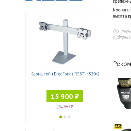
крепежны
Кронштей
высота к
Вся инфо
публично
Реком
N DZ11
Кронштейн ErgoFount RSST-4520/2
15 900 ₽
19 900 ₽