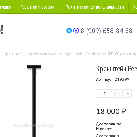
дукция
Гарантии и возврат
Политика конфиденциальности
К
8 (909) 658-84-88
Кронштейны для проекторов
Кронштейн Peerless-AV KIT100 (чёрный)
Кронштейн Peer
Артикул:
219399
–
+
18 000 ₽
Доставка по
Москве:
Доставка в