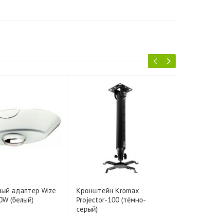
ный адаптер Wize
Кронштейн Kromax
Кронштейн
0W (белый)
Projector-100 (тёмно-
Projector-1
серый)