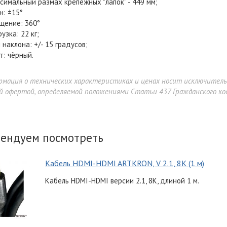
симальный размах крепёжных "лапок" - 449 мм;
н: ±15°
щение: 360°
узка: 22 кг;
л наклона: +/- 15 градусов;
т: чёрный.
рмация о технических характеристиках и ценах носит исключител
й офертой, определяемой положениями Статьи 437 Гражданского код
ендуем посмотреть
Кабель HDMI-HDMI ARTKRON, V 2.1, 8K (1 м)
Кабель HDMI-HDMI версии 2.1, 8K, длиной 1 м.