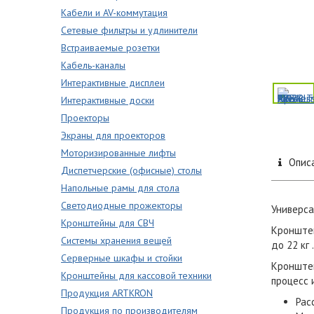
Кабели и AV-коммутация
Сетевые фильтры и удлинители
Встраиваемые розетки
Кабель-каналы
Интерактивные дисплеи
Интерактивные доски
Проекторы
Экраны для проекторов
Моторизированные лифты
Опис
Диспетчерские (офисные) столы
Напольные рамы для стола
Светодиодные прожекторы
Универса
Кронштейны для СВЧ
Кронштей
Системы хранения вещей
до 22 кг .
Серверные шкафы и стойки
Кронштей
Кронштейны для кассовой техники
процесс 
Продукция ARTKRON
Рас
Продукция по производителям