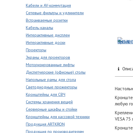
Кабели и AV-коммутация
Сетевые фильтры и удлинители
Встраиваемые розетки
Кабель-каналы
Интерактивные дисплеи
Интерактивные доски
Проекторы
Экраны для проекторов
Моторизированные лифты
Опис
Диспетчерские (офисные) столы
Напольные рамы для стола
Светодиодные прожекторы
Настольн
Кронштейны для СВЧ
Кронштей
Системы хранения вещей
любую го
Серверные шкафы и стойки
Креплени
Кронштейны для кассовой техники
VESA 75 х
Продукция ARTKRON
Кронштей
Продукция по производителям