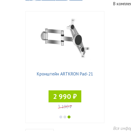
В компле
 ART-K1
Кронштейн ARTKRON Pad-21
Кронштейн
₽
2 990 ₽
3 190 ₽
Вся инфо