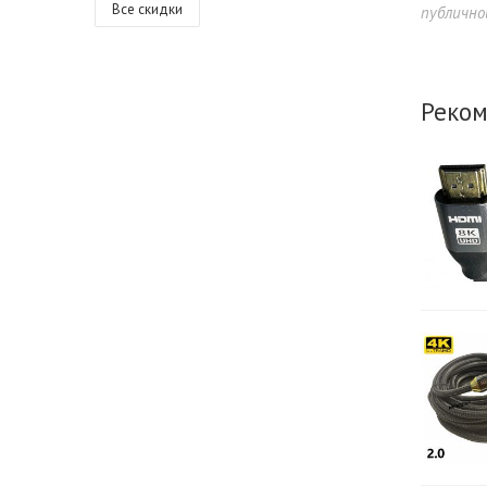
Все скидки
публично
Реком