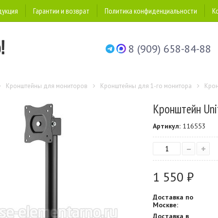
дукция
Гарантии и возврат
Политика конфиденциальности
К
8 (909) 658-84-88
Кронштейны для мониторов
Кронштейны для 1-го монитора
Крон
Кронштейн Uni
Артикул:
116553
–
+
1 550 ₽
Доставка по
Москве:
Доставка в