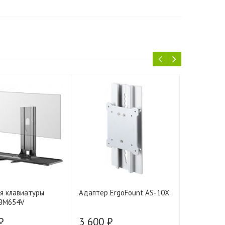
я клавиатуры
Адаптер ErgoFount AS-10X
Кронштейн
KBM654V
(чёрный)
₽
3 600 ₽
3 650 ₽