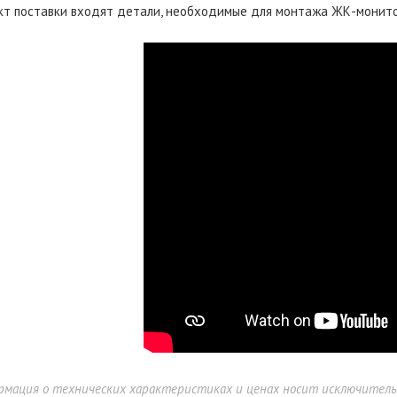
кт поставки входят детали, необходимые для монтажа ЖК-монитор
 ErgoFount TBBS-1200G
90 900 ₽
99 900 ₽
рмация о технических характеристиках и ценах носит исключител