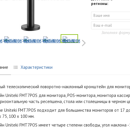
регионы:
Заполняя форму
ание
Характеристики
ый телескопический поворотно-наклонный кронштейн для монитор
н Uniteki FMT7POS для
монитора, POS-монитора, монитора кассир
ризонтальную часть ресепшена, стола или столешницы в черном ц
е Uniteki FMT7POS подходит для большинства мониторов от 17 до
 75, 100 х 100 мм.
н Uniteki FMT7POS имеет четыре степени свободы, угол наклона
-