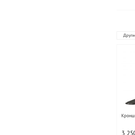
Други
Кронш
3 25