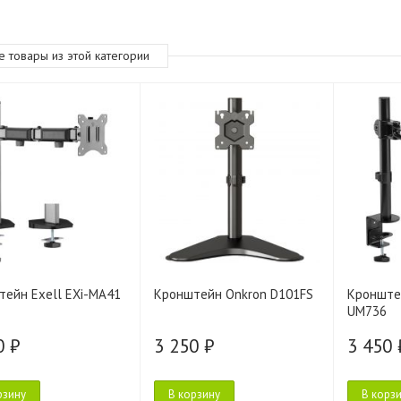
е товары из этой категории
ейн Exell EXi-MA41
Кронштейн Onkron D101FS
Кронште
UM736
0 ₽
3 250 ₽
3 450 
рзину
В корзину
В корз