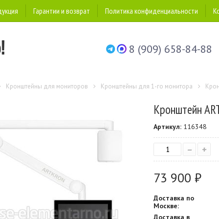
дукция
Гарантии и возврат
Политика конфиденциальности
К
8 (909) 658-84-88
Кронштейны для мониторов
Кронштейны для 1-го монитора
Кро
Кронштейн AR
Артикул:
116348
–
+
73 900 ₽
Доставка по
Москве:
Доставка в