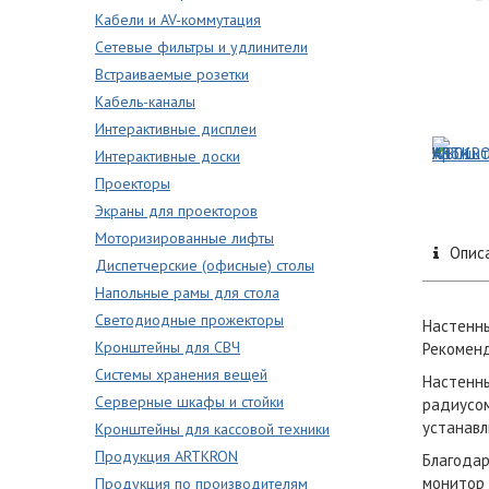
Кабели и AV-коммутация
Сетевые фильтры и удлинители
Встраиваемые розетки
Кабель-каналы
Интерактивные дисплеи
Интерактивные доски
Проекторы
Экраны для проекторов
Моторизированные лифты
Опис
Диспетчерские (офисные) столы
Напольные рамы для стола
Светодиодные прожекторы
Настенны
Кронштейны для СВЧ
Рекоменд
Системы хранения вещей
Настенны
Серверные шкафы и стойки
радиусом
устанавл
Кронштейны для кассовой техники
Продукция ARTKRON
Благодар
монитор 
Продукция по производителям