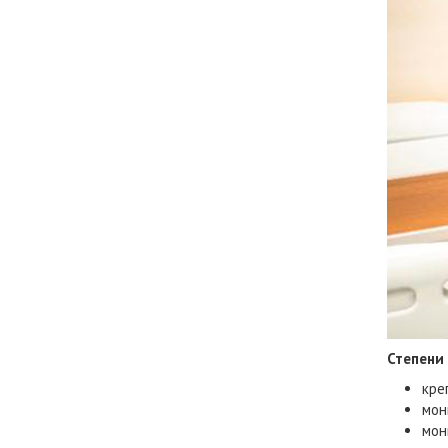
Степени
кре
мон
мон