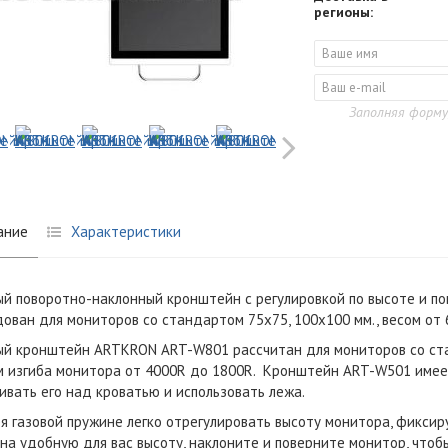
регионы:
Заполняя форму
ание
Характеристики
й поворотно-наклонный кронштейн c регулировкой по высоте и по
ован для мониторов со стандартом 75х75, 100х100 мм., весом от 6
й кронштейн ARTKRON ART-W801 рассчитан для мониторов со станд
 изгиба монитора от 4000R до 1800R. Кронштейн ART-W501 имеет
ивать его над кроватью и использовать лежа.
я газовой пружине легко отрегулировать высоту монитора, фикси
на удобную для вас высоту, наклоните и поверните монитор, чтоб