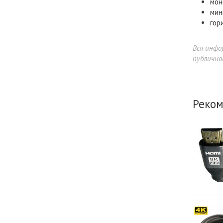
мон
мин
гор
Вся инфо
публично
Реком