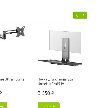
йн Ultramounts
Полка для клавиатуры
Адаптер Er
Uniteki KBM654V
₽
3 550 ₽
3 600 ₽
ину
В корзину
В корзину