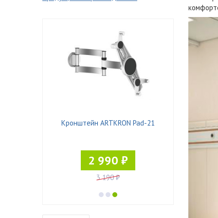
комфорто
Кронштейн ARTKRON Pad-21
Кронштейн ErgoFount TBBS-
2 990 ₽
90 900 ₽
3 190 ₽
99 900 ₽