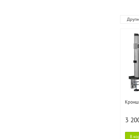
Други
Кроншт
3 20
В ко