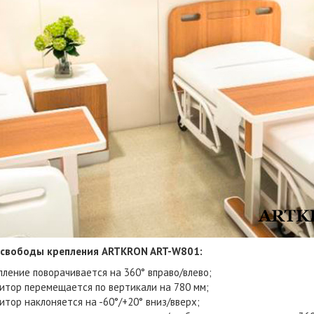
 свободы крепления ARTKRON ART-W801:
пление поворачивается на 360° вправо/влево;
итор перемещается по вертикали на 780 мм;
итор наклоняется на -60°/+20° вниз/вверх;