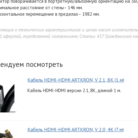
итор поворачивается в портретную/альбомную ориентацию на 360
имальное расстояние от стены– 146 мм.
изонтальное перемещение в пределах– 1982 мм.
рмация о технических характеристиках и ценах носит исключител
й офертой, определяемой положениями Статьи 437 Гражданского код
ендуем посмотреть
Кабель HDMI-HDMI ARTKRON, V 2.1, 8K (1 м)
Кабель HDMI-HDMI версии 2.1, 8K, длиной 1 м.
Кабель HDMI-HDMI ARTKRON, V 2.0, 4K (7 м)