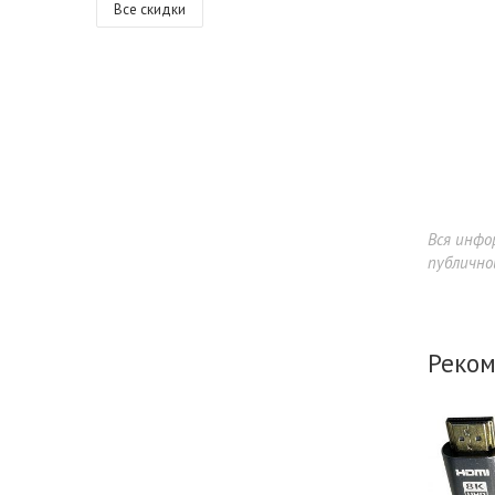
Все скидки
Вся инфо
публично
Реком