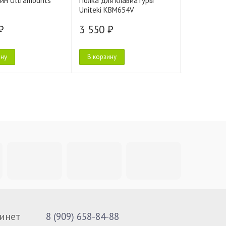
йн Ultramounts
Полка для клавиатуры
Адаптер Er
Uniteki KBM654V
₽
3 550 ₽
3 600 ₽
ину
В корзину
В корзину
инет
8 (909) 658-84-88