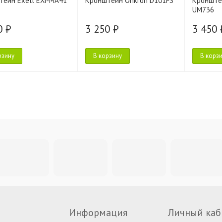
ейн Exell EXi-MA41
Кронштейн Onkron D101FS
Кронште
UM736
0 ₽
3 250 ₽
3 450 
рзину
В корзину
В корз
Информация
Личный каб