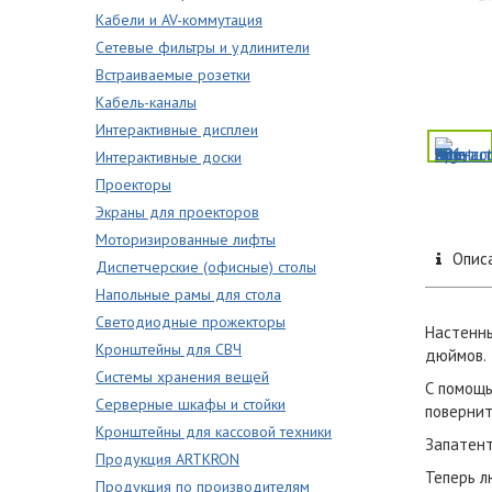
Кабели и AV-коммутация
Сетевые фильтры и удлинители
Встраиваемые розетки
Кабель-каналы
Интерактивные дисплеи
Интерактивные доски
Проекторы
Экраны для проекторов
Моторизированные лифты
Опис
Диспетчерские (офисные) столы
Напольные рамы для стола
Светодиодные прожекторы
Настенны
Кронштейны для СВЧ
дюймов.
Системы хранения вещей
С помощь
Серверные шкафы и стойки
повернит
Кронштейны для кассовой техники
Запатент
Продукция ARTKRON
Теперь л
Продукция по производителям