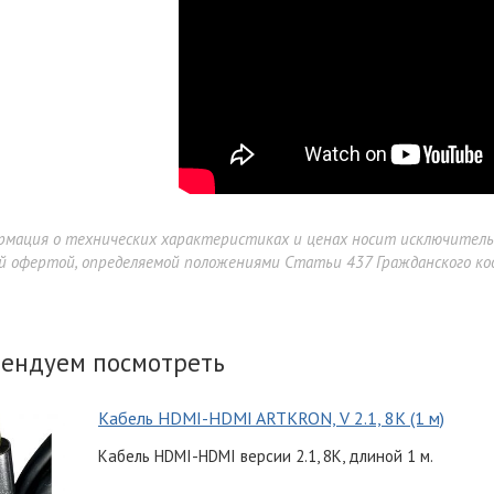
рмация о технических характеристиках и ценах носит исключител
й офертой, определяемой положениями Статьи 437 Гражданского код
ендуем посмотреть
Кабель HDMI-HDMI ARTKRON, V 2.1, 8K (1 м)
Кабель HDMI-HDMI версии 2.1, 8K, длиной 1 м.