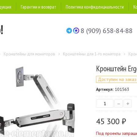
дукция
Гарантии и возврат
Политика конфиденциальности
К
8 (909) 658-84-88
Кронштейны для мониторов
Кронштейны для 1-го монитора
Крон
Кронштейн Ergo
Доступен на заказ
Артикул:
101563
–
+
45 300 ₽
Под проекты запраш