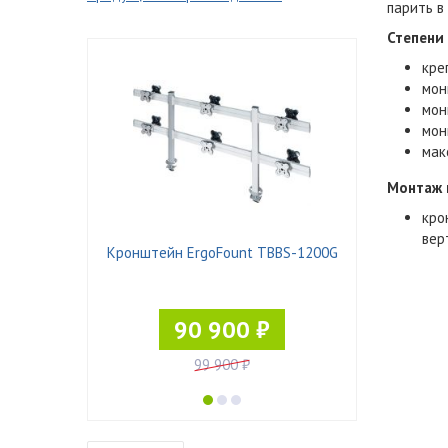
парить в
Степени 
кре
мон
мон
мон
мак
Монтаж 
кро
вер
 Pad-21
Кронштейн ErgoFount TBBS-1200G
90 900 ₽
99 900 ₽