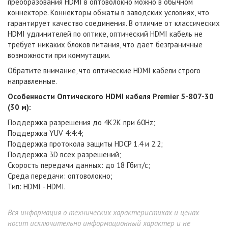
преобразования HDMI в оптоволокно можно в обычном
коннекторе. Коннекторы обжаты в заводских условиях, что
гарантирует качество соединения. В отличие от классических
HDMI удлинителей по оптике, оптический HDMI кабель не
требует никаких блоков питания, что дает безграничные
возможности при коммутации.
Обратите внимание, что оптические HDMI кабели строго
направленные.
Особенности Оптического HDMI кабеля Premier 5-807-30
(30 м):
Поддержка разрешения до 4К2К при 60Hz;
Поддержка YUV 4:4:4;
Поддержка протокола защиты HDCP 1.4 и 2.2;
Поддержка 3D всех разрешений;
Скорость передачи данных: до 18 Гбит/с;
Среда передачи: оптоволокно;
Тип: HDMI - HDMI.
Вся информация о технических характеристиках и ценах
носит исключительно информационный характер и не