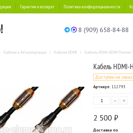
дукция
Гарантии и возврат
Политика конфиденциальности
К
8 (909) 658-84-88
Кабели и AV-коммутация
Кабели HDMI
Кабель HDMI-HDMI Premier 5
Кабель HDMI-HD
Доступен на заказ
Артикул:
112793
–
+
2 500 ₽
Доставка по