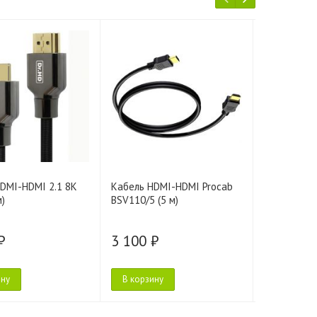
DMI-HDMI 2.1 8K
Кабель HDMI-HDMI Procab
Кабель HD
м)
BSV110/5 (5 м)
C-HM/HM/PR
₽
3 100 ₽
3 350 ₽
ину
В корзину
В корзину