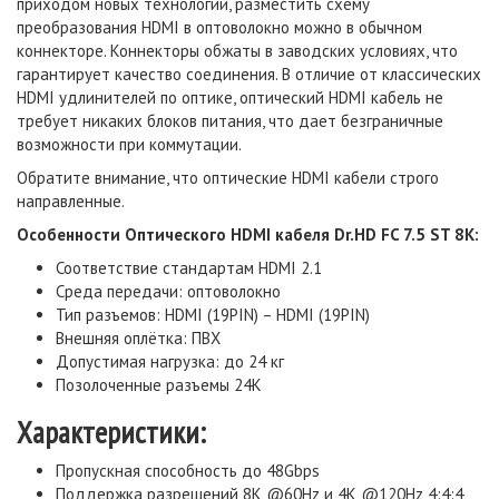
приходом новых технологий, разместить схему
преобразования HDMI в оптоволокно можно в обычном
коннекторе. Коннекторы обжаты в заводских условиях, что
гарантирует качество соединения. В отличие от классических
HDMI удлинителей по оптике, оптический HDMI кабель не
требует никаких блоков питания, что дает безграничные
возможности при коммутации.
Обратите внимание, что оптические HDMI кабели строго
направленные.
Особенности Оптического HDMI кабеля Dr.HD FC 7.5 ST 8K:
Соответствие стандартам НDМI 2.1
Среда передачи: оптоволокно
Тип разъемов: HDMI (19PIN) – HDMI (19PIN)
Внешняя оплётка: ПВХ
Допустимая нагрузка: до 24 кг
Позолоченные разъемы 24K
Характеристики:
Пропускная способность до 48Gbps
Поддержка разрешений 8K @60Hz и 4K @120Hz 4:4:4