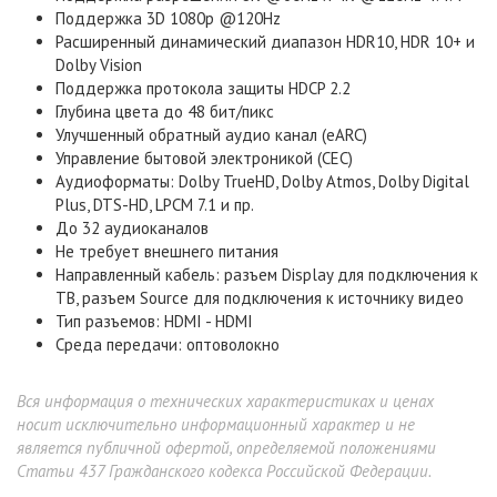
Поддержка 3D 1080p @120Нz
Расширенный динамический диапазон HDR10, HDR 10+ и
Dolby Vision
Поддержка протокола защиты HDCP 2.2
Глубина цвета до 48 бит/пикс
Улучшенный обратный аудио канал (eARC)
Управление бытовой электроникой (CEC)
Аудиоформаты: Dolby TrueHD, Dolby Atmos, Dolby Digital
Plus, DTS-HD, LPCM 7.1 и пр.
До 32 аудиоканалов
Не требует внешнего питания
Направленный кабель: разъем Display для подключения к
ТВ, разъем Source для подключения к источнику видео
Тип разъемов: HDMI - HDMI
Среда передачи: оптоволокно
Вся информация о технических характеристиках и ценах
носит исключительно информационный характер и не
является публичной офертой, определяемой положениями
Статьи 437 Гражданского кодекса Российской Федерации.