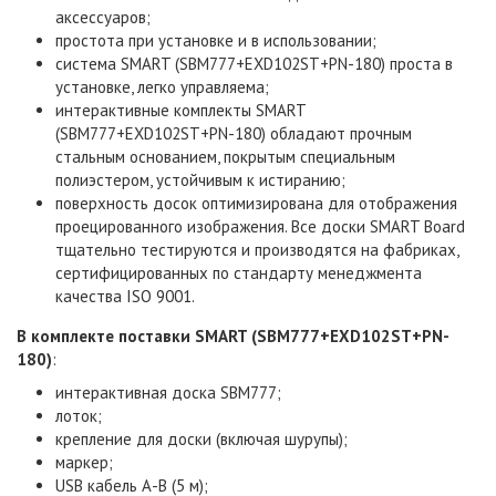
аксессуаров;
простота при установке и в использовании;
система SMART (
SBM777+EXD102ST+
PN-180
) проста в
установке, легко управляема;
интерактивные комплекты SMART
(
SBM777+EXD102ST+
PN-180
) обладают прочным
стальным основанием, покрытым специальным
полиэстером, устойчивым к истиранию;
поверхность досок оптимизирована для отображения
проецированного изображения. Все доски SMART Board
тщательно тестируются и производятся на фабриках,
сертифицированных по стандарту менеджмента
качества ISO 9001.
В комплекте поставки SMART (
SBM777+EXD102ST+
PN-
180
)
:
интерактивная доска SBM777;
лоток;
крепление для доски (включая шурупы);
маркер;
USB кабель А-B (5 м);