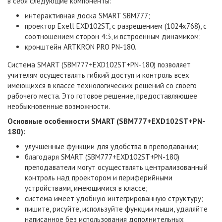
в себя следующие компоненты:
интерактивная доска SMART SBM777;
проектор
Exell
EXD102ST
, с разрешением (1024x768), с
соотношением сторон 4:3, и встроенным динамиком;
кронштейн
ARTKRON PRO PN-180
.
Система SMART (
SBM777+EXD102ST+
PN-180
) позволяет
учителям осуществлять гибкий доступ и контроль всех
имеющихся в классе технологических решений со своего
рабочего места. Это готовое решение, предоставляющее
необыкновенные возможности.
Основные особенности SMART (
SBM777+EXD102ST+
PN-
180
):
улучшенные функции для удобства в преподавании;
благодаря SMART (
SBM777+EXD102ST+
PN-180
)
преподаватели могут осуществлять централизованный
контроль над проектором и периферийными
устройствами, имеющимися в классе;
система имеет удобную интегрированную структуру;
пишите, рисуйте, используйте функции мыши, удаляйте
написанное без использования дополнительных