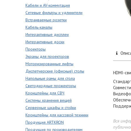
Кабели и AV-коммутация
Сетевые фильтры и удлинители
Встраиваемые розетки
Кабель-каналы
Интерактивные дисплеи
Интерактивные доски
Проекторы
Опис
Экраны для проекторов
Моторизированные лифты
Диспетчерские (офисные) столы
HDMI-сви
Напольные рамы для стола
Стандарт
Светодиодные прожекторы
Совместим
Кронштейны для СВЧ
Видеофор
Обеспечи
Системы хранения вещей
Поддержк
Серверные шкафы и стойки
Кронштейны для кассовой техники
Вся инфо
Продукция ARTKRON
публично
Продукция по производителям