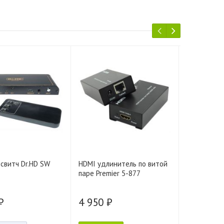
 свитч Dr.HD SW
HDMI удлинитель по витой
HDMI-свитч
паре Premier 5-877
SLA
₽
4 950 ₽
5 550 ₽