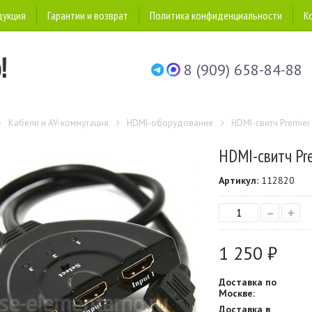
дукция
Гарантии и возврат
Политика конфиденциальности
К
8 (909) 658-84-88
Кабели и AV-коммутация
HDMI-оборудование
HDMI-свитч Premier
HDMI-свитч Pre
Артикул:
112820
–
+
1 250 ₽
Доставка по
Москве:
Доставка в