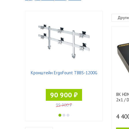
Други
 Pad-21
Кронштейн ErgoFount TBBS-1200G
90 900 ₽
8K HDM
2x1 / 
99 900 ₽
4 40