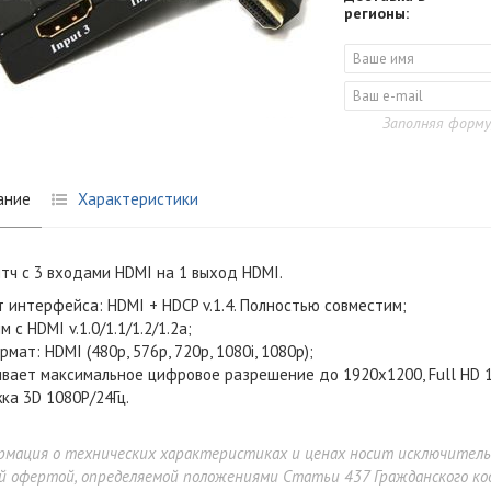
регионы:
Заполняя форму
ание
Характеристики
тч с 3 входами HDMI на 1 выход HDMI.
 интерфейса: HDMI + HDCP v.1.4. Полностью совместим;
 с HDMI v.1.0/1.1/1.2/1.2a;
мат: HDMI (480p, 576p, 720p, 1080i, 1080p);
вает максимальное цифровое разрешение до 1920х1200, Full HD 10
а 3D 1080P/24Гц.
рмация о технических характеристиках и ценах носит исключител
й офертой, определяемой положениями Статьи 437 Гражданского код