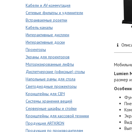
Кабели и AV-коммутация
Сетевые фильтры и удлинители
Встраиваемые розетки
Кабель-каналы
Интерактивные дисплеи
Интерактивные доски
Опис
Проекторы
Экраны для проекторов
Моторизированные лифты
Мобильны
Диспетчерские (офисные) столы
Lumien M
Напольные рамы для стола
размер и
Светодиодные прожекторы
Особенн
Кронштейны для СВЧ
Фун
Системы хранения вещей
Пне
Серверные шкафы и стойки
Ком
Кронштейны для кассовой техники
Экр
Выд
Продукция ARTKRON
Вып
Продукция по производителям