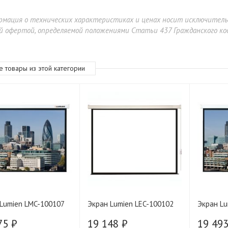
рмация о технических характеристиках и ценах носит исключител
й офертой, определяемой положениями Статьи 437 Гражданского код
е товары из этой категории
ErgoFount RSST-4520/2
15 900 ₽
19 900 ₽
Lumien LMC-100107
Экран Lumien LEC-100102
Экран Lu
75 ₽
19 148 ₽
19 493