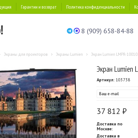
дукция
Гарантии и возврат
Политика конфиденциальности
К
8 (909) 658-84-88
Экраны для проекторов
Экраны Lumien
Экран Lumien LMPR-10010
Экран Lumien 
Артикул:
103738
37 812 ₽
Доставка по
Москве:
Доставка в