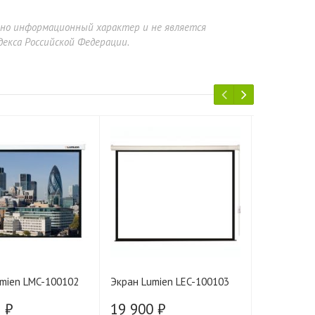
ьно информационный характер и не является
екса Российской Федерации.
mien LMC-100102
Экран Lumien LEC-100103
Экран Lum
 ₽
19 900 ₽
20 413 