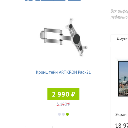
Вся инфо
публично
Други
N DZ11
Кронштейн ARTKRON Pad-21
Кронштейн 
2 990 ₽
3 190 ₽
Экран 
18 9