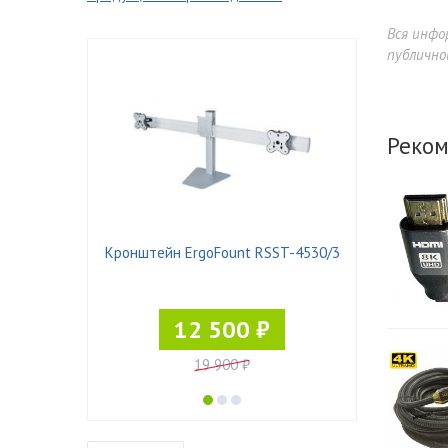
Вся инфо
публично
Реком
N DZ11
Кронштейн ErgoFount RSST-4530/3
12 500 ₽
19 900 ₽