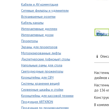
Кабели и AV-коммутация
Сетевые фильтры и удлинители
Встраиваемые розетки
Кабель-каналы
Интерактивные дисплеи
Интерактивные доски
Проекторы
Экраны для проекторов
Моторизированные лифты
Опис
Диспетчерские (офисные) столы
Напольные рамы для стола
Светодиодные прожекторы
Настенны
Кронштейны для СВЧ
дюймов и
Системы хранения вещей
Настенны
Серверные шкафы и стойки
до 136 кг
Кронштейны для кассовой техники
Конструк
Продукция ARTKRON
В компле
Продукция по производителям