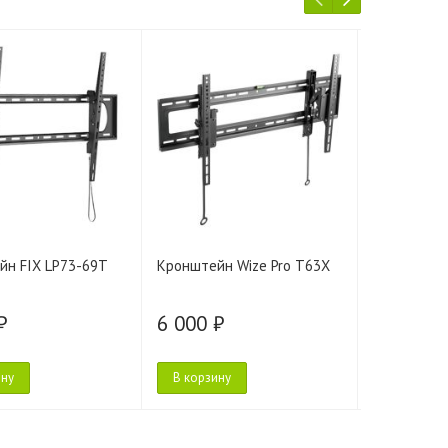
йн FIX LP73-69T
Кронштейн Wize Pro T63X
Кронштейн
K65
₽
6 000 ₽
6 000 ₽
ину
В корзину
В корзину