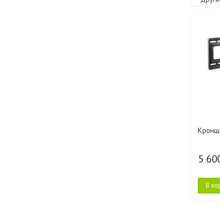
Кронш
5 60
В ко