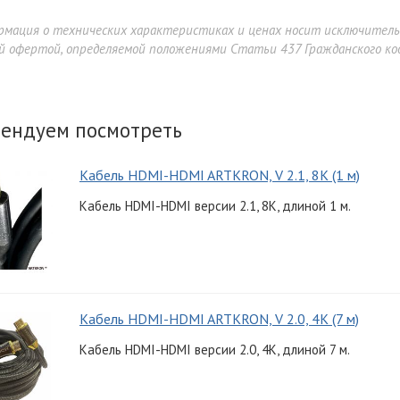
рмация о технических характеристиках и ценах носит исключител
й офертой, определяемой положениями Статьи 437 Гражданского код
ендуем посмотреть
Кабель HDMI-HDMI ARTKRON, V 2.1, 8K (1 м)
Кабель HDMI-HDMI версии 2.1, 8K, длиной 1 м.
Кабель HDMI-HDMI ARTKRON, V 2.0, 4K (7 м)
Кабель HDMI-HDMI версии 2.0, 4K, длиной 7 м.