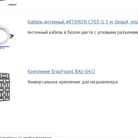
Кабель антенный ARTKRON C703 (1,5 м, белый, угл
Антенный кабель в белом цвете с угловыми разъемами
Крепление ErgoFount BAS-04/2
Универсальное крепление для медиаплеера.
е товары из этой категории