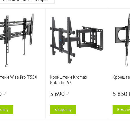
тейн Wize Pro T55X
Кронштейн Kromax
Кронште
Galactic-57
0 ₽
5 690 ₽
5 850 
рзину
В корзину
В корз