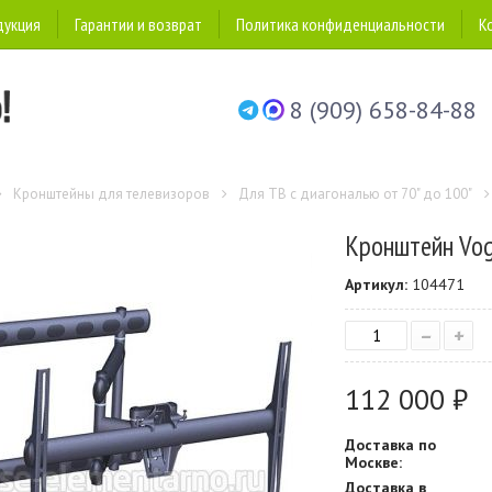
дукция
Гарантии и возврат
Политика конфиденциальности
К
8 (909) 658-84-88
Кронштейны для телевизоров
Для ТВ с диагональю от 70" до 100"
Кронштейн Vog
Артикул:
104471
–
+
112 000 ₽
Доставка по
Москве:
Доставка в