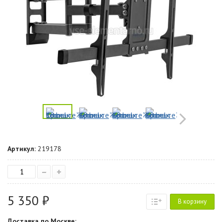
Артикул:
219178
–
+
5 350 ₽
В корзину
Доставка по Москве: