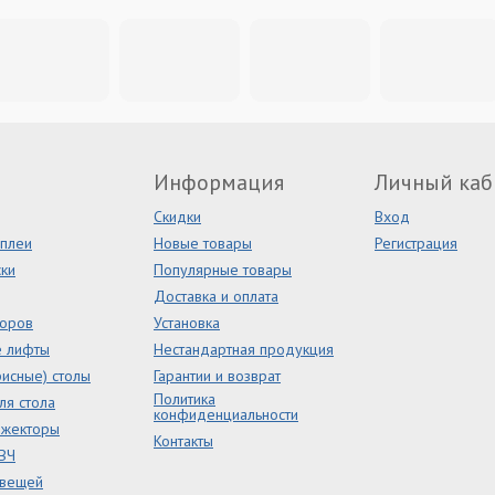
Информация
Личный каб
Скидки
Вход
сплеи
Новые товары
Регистрация
ки
Популярные товары
Доставка и оплата
торов
Установка
е лифты
Нестандартная продукция
исные) столы
Гарантии и возврат
Политика
ля стола
конфиденциальности
ожекторы
Контакты
ВЧ
 вещей