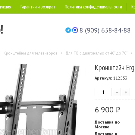
дукция
Гарантии и возврат
Политика конфиденциальности
К
8 (909) 658-84-88
Кронштейны для телевизоров
Для ТВ с диагональю от 40" до 70"
Кронштейн Er
Артикул:
112553
–
+
6 900 ₽
Доставка по
Москве:
Доставка в