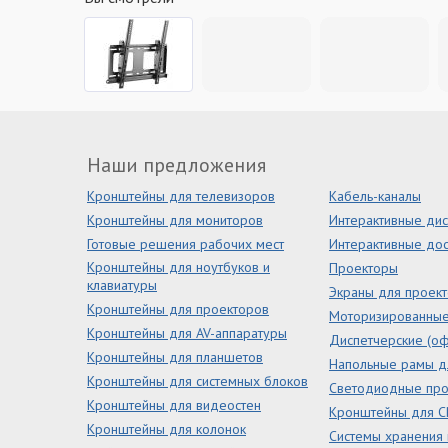
Наши предложения
Кронштейны для телевизоров
Кабель-каналы
Кронштейны для мониторов
Интерактивные ди
Готовые решения рабочих мест
Интерактивные дос
Кронштейны для ноутбуков и
Проекторы
клавиатуры
Экраны для проек
Кронштейны для проекторов
Моторизированны
Кронштейны для AV-аппаратуры
Диспетчерские (оф
Кронштейны для планшетов
Напольные рамы д
Кронштейны для системных блоков
Светодиодные пр
Кронштейны для видеостен
Кронштейны для С
Кронштейны для колонок
Системы хранения