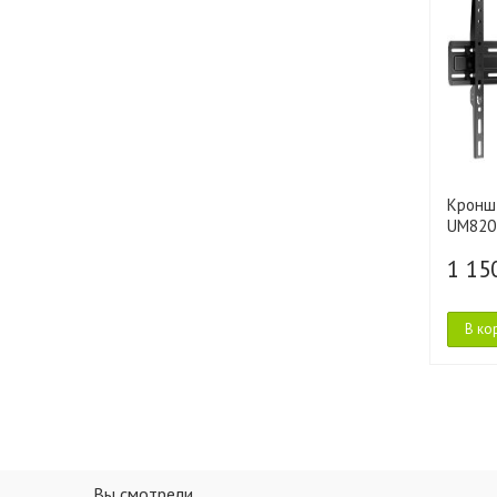
Кронш
UM820
1 15
В ко
Вы смотрели