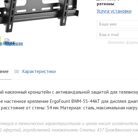
регионы:
Услуга установки
Заполняя форму
ание
Характеристики
й наклонный кронштейн с антивандальной защитой для телевизор
е настенное крепление ErgoFount BWM-55-44AT для дисплея диаг
 расстояние от стены: 54 мм. Материал: сталь, максимальная нагруз
рмация о технических характеристиках и ценах носит исключител
й офертой, определяемой положениями Статьи 437 Гражданского код