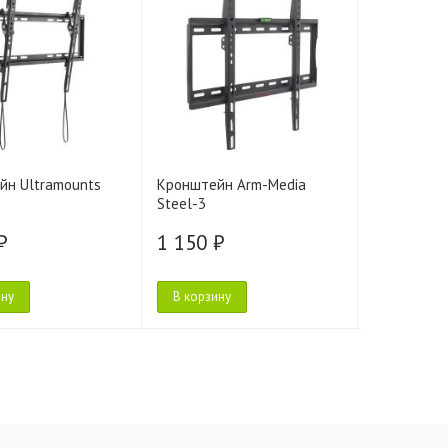
йн Ultramounts
Кронштейн Arm-Media
Кронштейн
Steel-3
(чёрный)
₽
1 150 ₽
1 190 ₽
ину
В корзину
В корзину