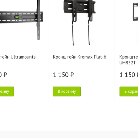
тейн Ultramounts
Кронштейн Kromax Flat-6
Кронште
UM832T
0 ₽
1 150 ₽
1 150 
рзину
В корзину
В корз