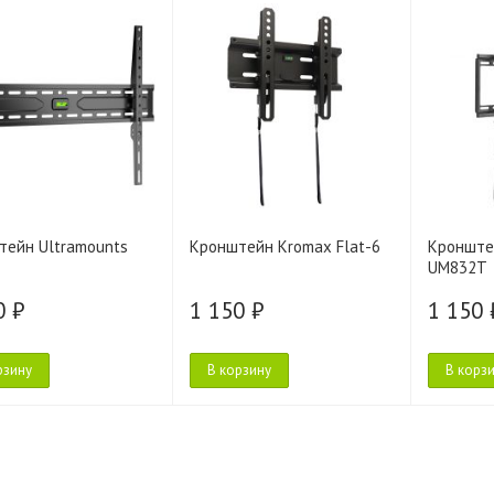
тейн Ultramounts
Кронштейн Kromax Flat-6
Кронште
UM832T
0 ₽
1 150 ₽
1 150 
рзину
В корзину
В корз