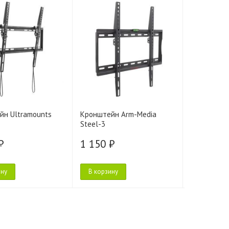
йн Ultramounts
Кронштейн Arm-Media
Кронштейн
Steel-3
(чёрный)
₽
1 150 ₽
1 190 ₽
ину
В корзину
В корзину