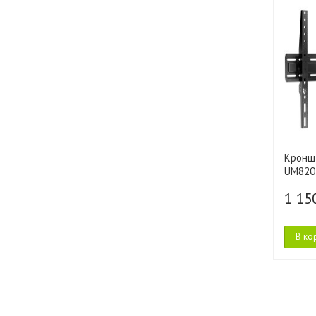
Кронш
UM820
1 15
В ко