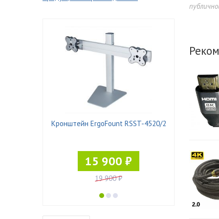
публично
Реком
 Pad-21
Кронштейн ErgoFount RSST-4520/2
15 900 ₽
19 900 ₽