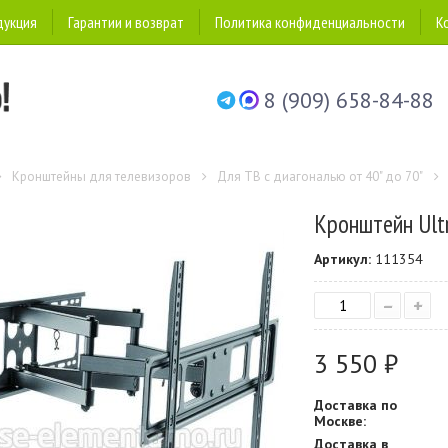
дукция
Гарантии и возврат
Политика конфиденциальности
К
8 (909) 658-84-88
Кронштейны для телевизоров
Для ТВ с диагональю от 40" до 70"
Кронштейн Ult
Артикул:
111354
–
+
3 550 ₽
Доставка по
Москве:
Доставка в