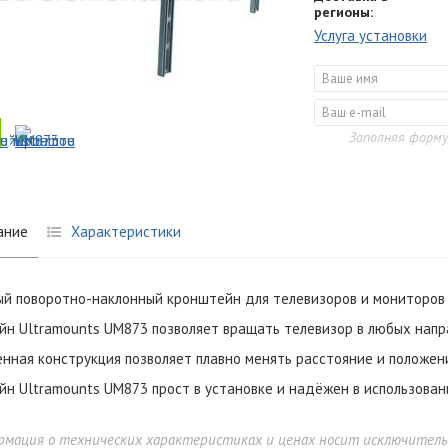
регионы:
Услуга установки
Заполняя форму
ание
Характеристики
й поворотно-наклонный кронштейн для телевизоров и мониторов 
н Ultramounts UM873 позволяет вращать телевизор в любых направ
нная конструкция позволяет плавно менять расстояние и положен
н Ultramounts UM873 прост в установке и надёжен в использован
рмация о технических характеристиках и ценах носит исключител