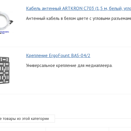
Кабель антенный ARTKRON C703 (1,5 м, белый, угл
Антенный кабель в белом цвете с угловыми разъемами
Крепление ErgoFount BAS-04/2
Универсальное крепление для медиаплеера.
е товары из этой категории