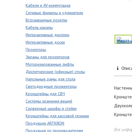
Кабели и AV-коммутация
Сетевые фильтры и удлинители
Встраиваемые розетки
Кабель-каналы
Интерактивные дисплеи
Интерактивные доски
Проекторы
Экраны для проекторов
Моторизированные лифты
Опис
Диспетчерские (офисные) столы
Напольные рамы для стола
Светодиодные прожекторы
Настенны
Кронштейны для СВЧ
Кронштей
Системы хранения вещей
Двухколе
Серверные шкафы и стойки
Кронштей
Кронштейны для кассовой техники
Продукция ARTKRON
Вся инфо
Продукция по производителям