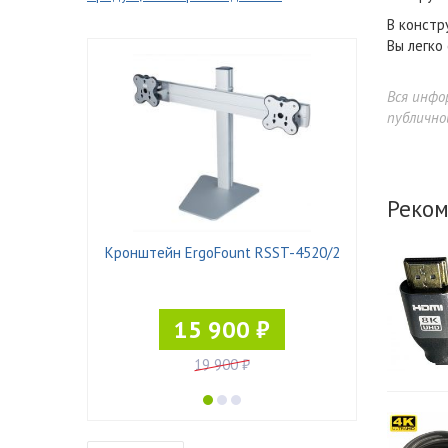
В констр
Вы легко
Вся инфо
публично
Реком
 Pad-21
Кронштейн ErgoFount RSST-4520/2
15 900 ₽
19 900 ₽