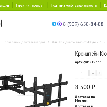
дукция
Гарантии и возврат
Политика конфиденциальности
К
8 (909) 658-84-88
Кронштейны для телевизоров
Для ТВ с диагональю от 40" до 70"
Кронштейн Kro
Артикул:
219277
–
+
8 500 ₽
Доставка по
Москве:
Доставка в