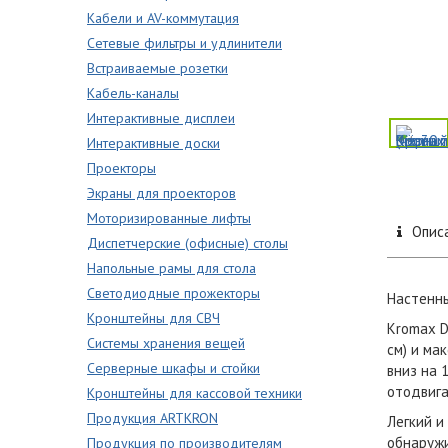
Кабели и AV-коммутация
Сетевые фильтры и удлинители
Встраиваемые розетки
Кабель-каналы
Интерактивные дисплеи
Интерактивные доски
Проекторы
Экраны для проекторов
Моторизированные лифты
Опис
Диспетчерские (офисные) столы
Напольные рамы для стола
Светодиодные прожекторы
Настенны
Кронштейны для СВЧ
Kromax D
Системы хранения вещей
см) и ма
Серверные шкафы и стойки
вниз на 
отодвига
Кронштейны для кассовой техники
Продукция ARTKRON
Легкий и
обнаружи
Продукция по производителям