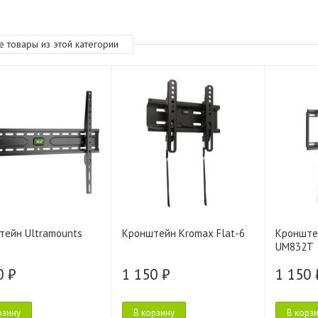
е товары из этой категории
тейн Ultramounts
Кронштейн Kromax Flat-6
Кронште
UM832T
0 ₽
1 150 ₽
1 150 
рзину
В корзину
В корз