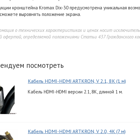
укции кронштейна Kromax Dix-30 предусмотрена уникальная возмо
 сможете выровнять положение экрана.
рмация о технических характеристиках и ценах носит исключител
й офертой, определяемой положениями Статьи 437 Гражданского код
ендуем посмотреть
Кабель HDMI-HDMI ARTKRON, V 2.1, 8K (1 м)
Кабель HDMI-HDMI версии 2.1, 8K, длиной 1 м.
Кабель HDMI-HDMI ARTKRON, V 2.0, 4K (7 м)