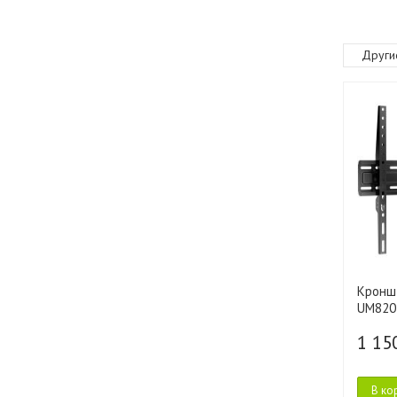
Други
Кронш
UM820
1 15
В ко