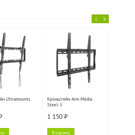
йн Ultramounts
Кронштейн Arm-Media
Кронштейн
Steel-3
(чёрный)
₽
1 150 ₽
1 190 ₽
ину
В корзину
В корзину